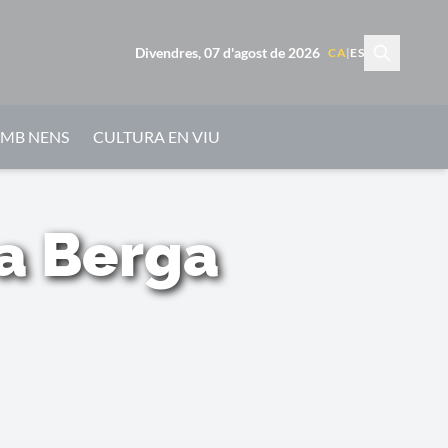
Divendres, 07 d'agost de 2026
CA
|
ES
AMB NENS
CULTURA EN VIU
 a Berga