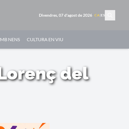
Divendres, 07 d'agost de 2026
CA
|
ES
AMB NENS
CULTURA EN VIU
LLorenç del