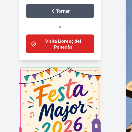
Tornar
o
Visita Llorenç del
Penedès