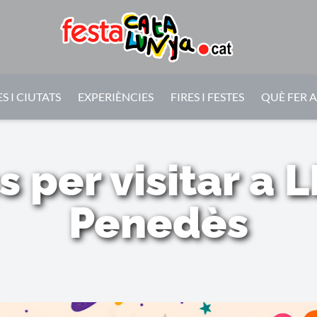
S I CIUTATS
EXPERIÈNCIES
FIRES I FESTES
QUÈ FER 
cs per visitar a 
Penedès