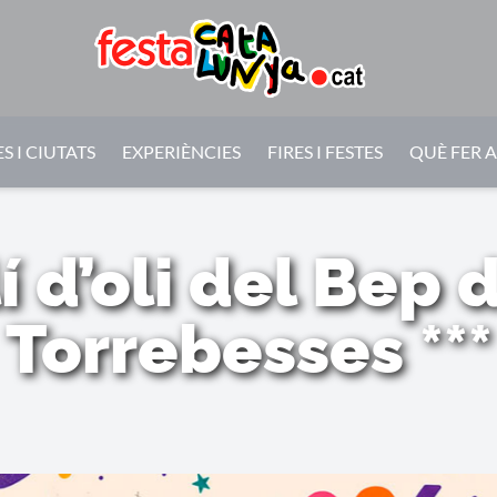
S I CIUTATS
EXPERIÈNCIES
FIRES I FESTES
QUÈ FER 
í d’oli del Bep 
Torrebesses ***