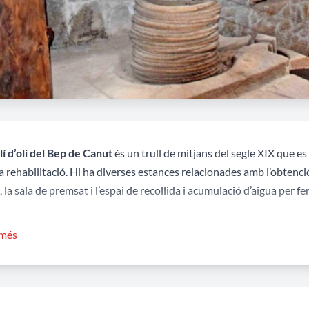
í d’oli del Bep de Canut
és un trull de mitjans del segle XIX que e
a rehabilitació. Hi ha diverses estances relacionades amb l’obtenció d
 la sala de premsat i l’espai de recollida i acumulació d’aigua per fer
t interessant la premsa per trencar olives que es conserva a les ins
 més
ava en el procés d’obtenció de l’oli. I també és excepcional la pre
 les dues que hi havia- que extreia l’oli de les olives que prèviame