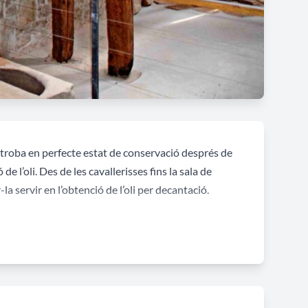
s troba en perfecte estat de conservació després de
e l’oli. Des de les cavallerisses fins la sala de
-la servir en l’obtenció de l’oli per decantació.
tal·lacions; de tracció animal era la primera que
msa de lliura o premsa de seixantè –se’n conserva
nt s’havien trencat.