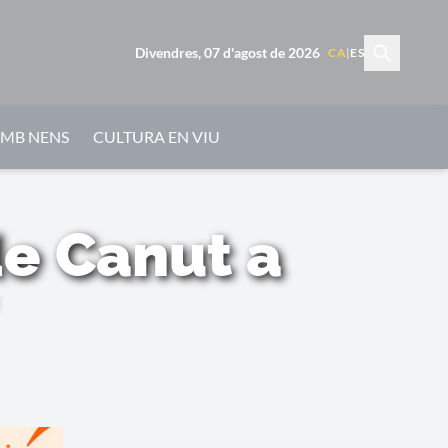
Divendres, 07 d'agost de 2026
CA
|
ES
AMB NENS
CULTURA EN VIU
de Canut a