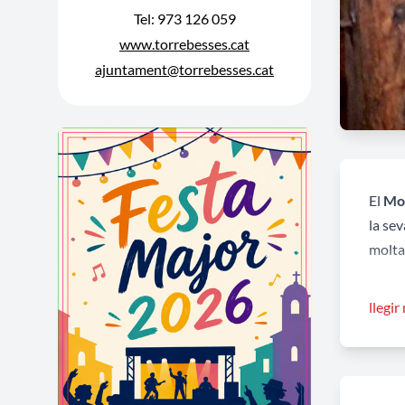
Tel: 973 126 059
www.torrebesses.cat
ajuntament@torrebesses.cat
El
Mol
la sev
molta,
És mol
llegir
s'empr
una de