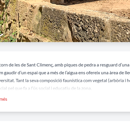
ntorn de les de Sant Climenç, amb piques de pedra a resguard d’una
 gaudir d’un espai que a més de l’aigua ens ofereix una àrea de ll
ersitat. Tant la seva composició faunística com vegetal (arbòria i h
ial pel que fa a l’ús social i educatiu de la zona.
 més