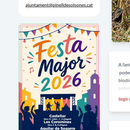
ajuntament@pinelldesolsones.cat
A l’e
podem
biodiv
potenc
llegir