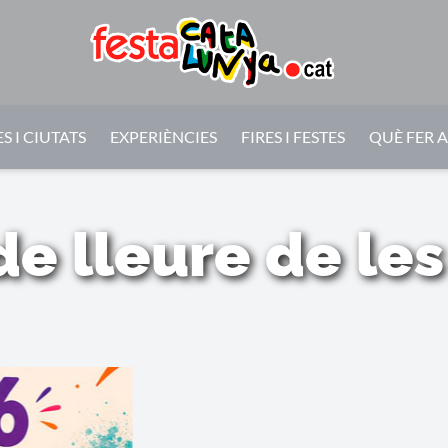
S I CIUTATS
EXPERIÈNCIES
FIRES I FESTES
QUÈ FER 
de lleure de les