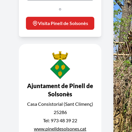
o
Visita Pinell de Solsonès
Ajuntament de Pinell de
Solsonès
Casa Consistorial (Sant Climenç)
25286
Tel: 973 48 39 22
www.pinelldesolsones.cat