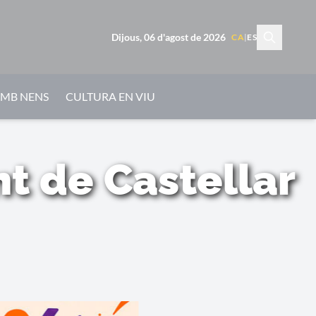
Dijous, 06 d'agost de 2026
CA
|
ES
AMB NENS
CULTURA EN VIU
nt de Castellar