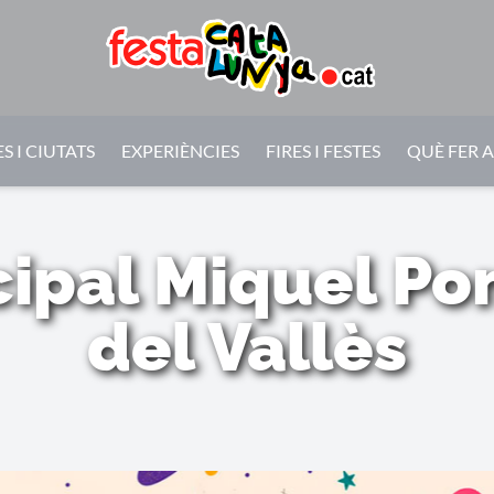
S I CIUTATS
EXPERIÈNCIES
FIRES I FESTES
QUÈ FER 
ipal Miquel Po
del Vallès