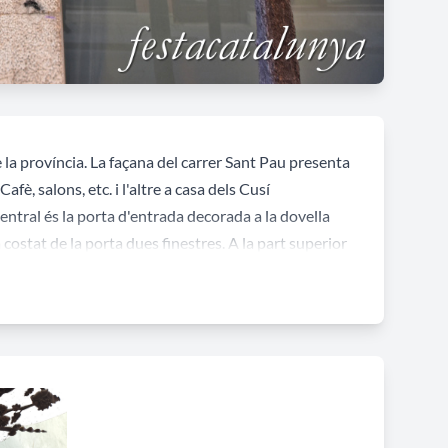
 la província. La façana del carrer Sant Pau presenta
fè, salons, etc. i l'altre a casa dels Cusí
central és la porta d'entrada decorada a la dovella
costat de la porta dues finestres. A la part superior
 hi ha un oval amb decoració floral. La façana del
arc de mig punt; ulls de bou amb decoració floral al
rdenada a partir de pilastres adossades d'ordre gegant
mètriques i vegetals, cornisa i terrassa.