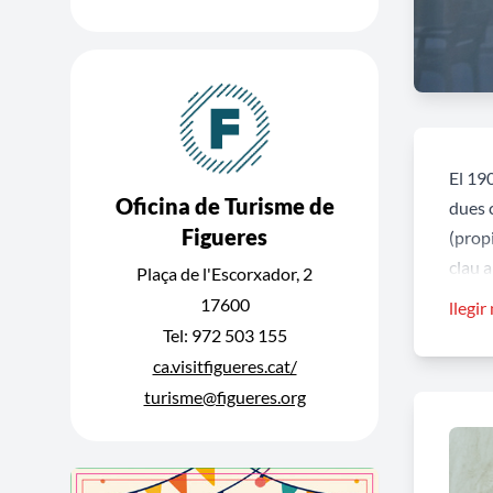
El 19
Oficina de Turisme de
dues c
Figueres
(propi
clau a
Plaça de l'Escorxador, 2
de la 
17600
llegir
carrer
Tel: 972 503 155
primer
ca.visitfigueres.cat/
amb ca
turisme@figueres.org