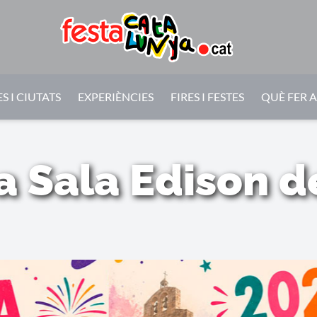
S I CIUTATS
EXPERIÈNCIES
FIRES I FESTES
QUÈ FER 
a Sala Edison d