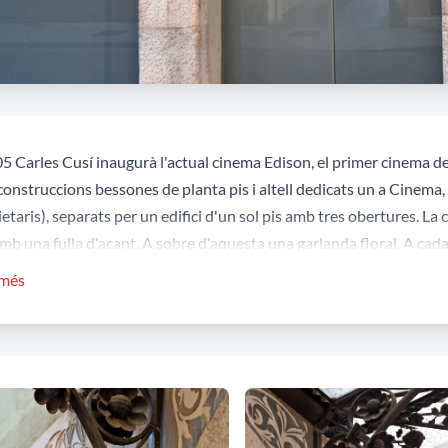
05 Carles Cusí inaugurà l'actual cinema Edison, el primer cinema de
onstruccions bessones de planta pis i altell dedicats un a Cinema, Ca
etaris), separats per un edifici d'un sol pis amb tres obertures. La 
mb una fulla d'acant. A sobre d'aquesta una garlanda floral. A cada 
façana, una balustrada partida per un cos central al centre del qual
 més
 Sant Josep presenta, a la planta baixa, dues entrades laterals per 
 pis, i sèries de tres finestres en el segon. Aquesta façana està o
pitell de tipus floral. Corona la façana un fris amb decoracions geo