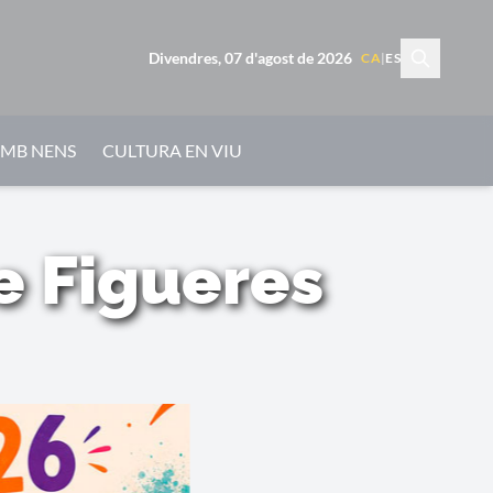
Divendres, 07 d'agost de 2026
CA
|
ES
AMB NENS
CULTURA EN VIU
e Figueres