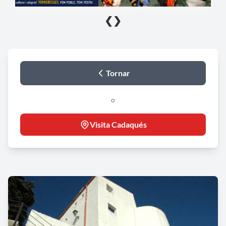
❮
❯
Tornar
o
Visita Cadaqués