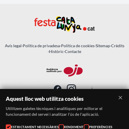
Avís legal
·
Política de privadesa
·
Política de cookies
·
Sitemap
·
Crèdits
·
Històric
·
Contacte
Aquest lloc web utilitza cookies
Utilitzem galetes tècniques i analítiques per millorar el
SUBSCRIU-TE AL BUTLLETÍ
funcionament del servei i analitzar l'ús de l'aplicació.
ESTRICTAMENT NECESSÀRIES
RENDIMENT
PREFERÈNCIES
Telèfon:
938046359