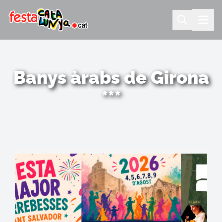
Banys àrabs de Girona
***