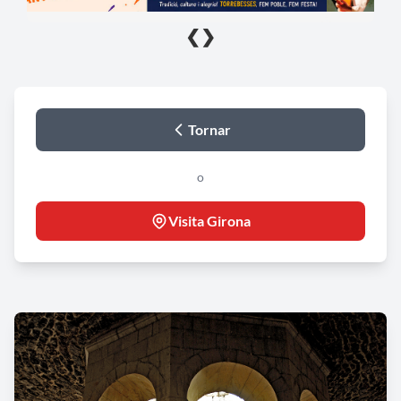
❮
❯
Tornar
o
Visita Girona