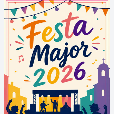
de la riera de Grevalosa trobem el que s’anomena
la
bassa del Muntaner
, un embassament en un
paratge natural de bosc i camps de conreu. Entre
d’altres utilitats, l’embassament es un punt hídric en
l’extinció d’incendis forestals, tasca en la que cal
destacar l’actuació de
l’ADF de Castellfollit del Boix
.
La bellesa del paratge ha fet que s’inclogués aquest
racó de natura i biodiversitat en diverses rutes de
bicicleta de muntanya i senderisme.