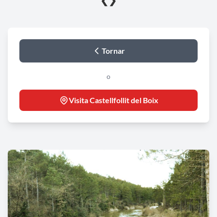
❮
❯
Tornar
o
Visita Castellfollit del Boix