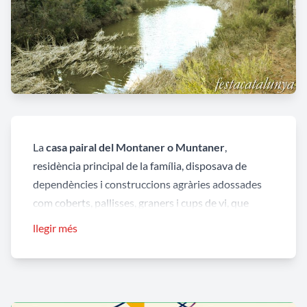
La
casa pairal del Montaner o Muntaner
,
residència principal de la família, disposava de
dependències i construccions agràries adossades
com coberts, pallisses, graners i cups de vi, que
juntament amb les quadres pels animals, els corrals
llegir més
i galliners completaven les dependències d’una
explotació agrícola i ramadera.
Prop de la pairalia de
cal Muntaner
i a la fondalada