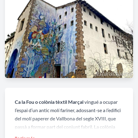
Ca la Fou o colònia tèxtil Marçal
vingué a ocupar
l’espai d’un antic molí fariner, adossant-se a l’edifici
del molí paperer de Vallbona del segle XVIII, que
passà a formar part del conjunt fabril. La colònia
tèxtil de ca la Fou o Colònia tèxtil Marçal, que