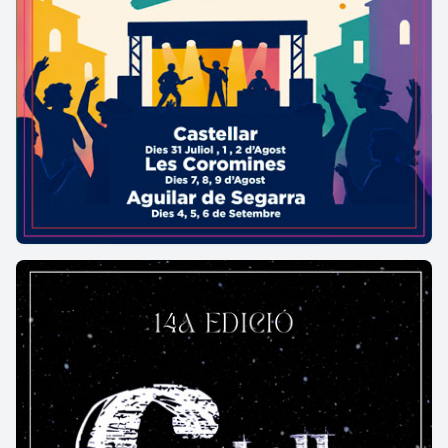
recents amb maó. Els sostres són de teules. L'edifici
del molí paperer és de tipologia tradicional:
rectangular, amb coberta a dues vessants. Consta
de tres pisos amb les típiques finestres als dos
últims i és construït amb turo (pedra calcària
porosa) i en part tapiat.
L’any 2011 la Cooperativa Integral Catalana (CIC)
va llogar l’espai per convertir-lo en una colònia amb
habitatges i naus per a indústries ecològiques. La
intenció de la cooperativa és rehabilitar els espais,
tant d'habitatge com industrials, per donar nova
vida a la finca. Els seus promotors i nous llogaters
defineixen el projecte com una colònia eco-
industrial post-capitalista col·lectivitzada,
inspirada en les col·lectivitzacions industrials que
van tenir lloc a diversos espais de Catalunya el