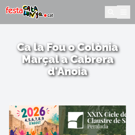
Ca la Fou o Colònia
Marçal a Cabrera
d'Anoia