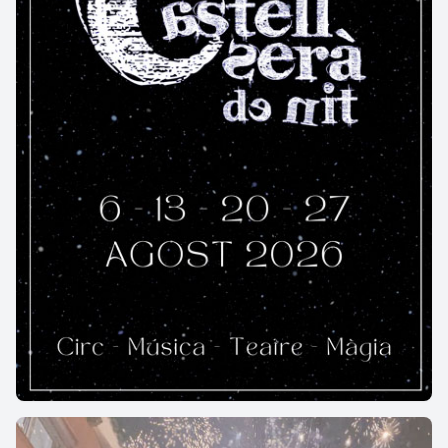
1936., amb la intenció de viure fora del capitalisme
de manera pacífica, creativa i cooperativa. A la fi de
2011 s'havien adjudicat 21 habitatges i llogat
alguns despatxos, i s'havien instal·lat empreses o
projectes com Circo Pánico o L'Olla Mòbil. Entre els
27 habitants hi havia informàtics, músics, jardiners,
arquitectes, paletes i fusters.