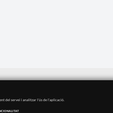
Avís legal
·
Política de privadesa
·
Política de cookies
·
Sitemap
·
Crèdits
·
Històric
·
Contacte
 del servei i analitzar l'ús de l'aplicació.
SUBSCRIU-TE AL BUTLLETÍ
NCIONALITAT