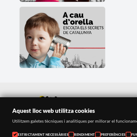
Aquest lloc web utilitza cookies
Utilitzem galetes tècniques i analítiques per millorar el funcionament
ESTRICTAMENT NECESSÀRIES
RENDIMENT
PREFERÈNCIES
FU