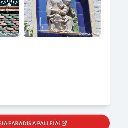
’agricultura on els alumnes feien pràctiques. També va
Paradís”, que va restar obert fins l’any 2019.
EJÀ PARADÍS A PALLEJÀ?