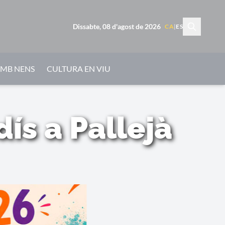
Dissabte, 08 d'agost de 2026
CA
|
ES
AMB NENS
CULTURA EN VIU
dís a Pallejà