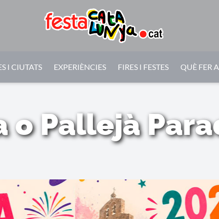
S I CIUTATS
EXPERIÈNCIES
FIRES I FESTES
QUÈ FER 
a o Pallejà Para