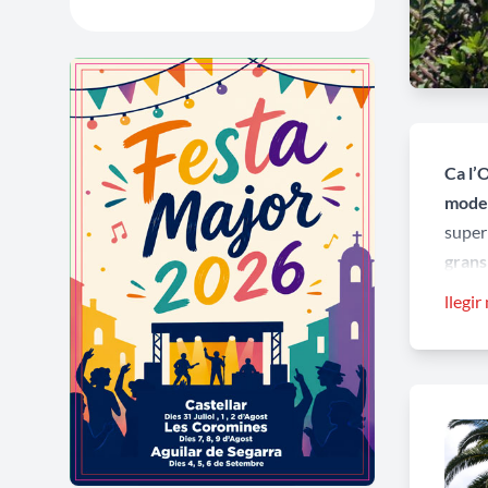
Ca l’O
mode
super
grans
llegir
Alguns
teula
Pallej
Adoss
propie