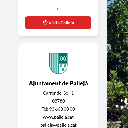
o
Visita Pallejà
Ajuntament de Pallejà
Carrer del Sol, 1
08780
Tel: 93 663 00 00
www.palleja.cat
palleja@palleja.cat