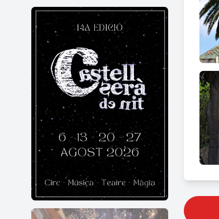
superi
col·la
Curi
La tra
A fina