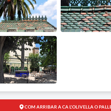
or de Bells Oficis. De les seves terres a Pallejà en va fer escola d
borar a la fundació, l’any 1927, del sindicat de Pagesos de Pallejà.
ositats
dició popular afirma que s'hi havia allotjat el rei Alfons XIII.
l de la dècada de 1970 va ser rehabilitat com a restaurant “Pallejà 
COM ARRIBAR A CA L'OLIVELLA O PALL