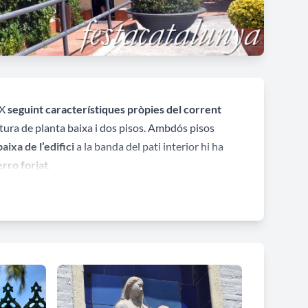
XX
seguint característiques pròpies del corrent
ctura de planta baixa i dos pisos. Ambdós pisos
baixa de l’edifici
a la banda del pati interior hi ha
erro forjat
.
 els trobem a les parts altes del mateix, com som les
ts de forja
. L’edifici es coneix també pel nom de
 aquest històric edifici.
any 1903 els germans Nubiola eren un dels
nom, va ser professor d’horticultura a l’escola