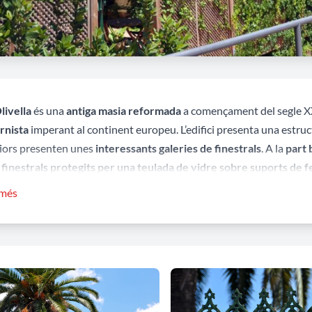
livella
és una
antiga masia reformada
a començament del segle 
rnista
imperant al continent europeu. L’edifici presenta una estru
iors presenten unes
interessants galeries de finestrals
. A la
part 
 finestrals protegits per una teulada de vidre sobre suports de f
 més
 dels elements característics de la reforma modernista de l’edifici
des de ceràmica vidriada d’escata de peix rematades per elemen
à Paradís, establiment dedicat a la restauració actualment ubicat en
at hi ha el
mas Nubiola
, amb una característica façana terrosa. L’
taris importants de Pallejà. Vicenç Nubiola i Cunill, enginyer agrò