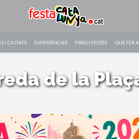
S I CIUTATS
EXPERIÈNCIES
FIRES I FESTES
QUÈ FER 
reda de la Plaça