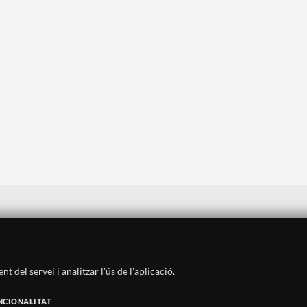
Avís legal
·
Política de privadesa
·
Política de cookies
·
Sitemap
·
Crèdits
·
Històric
·
Contacte
 del servei i analitzar l'ús de l'aplicació.
SUBSCRIU-TE AL BUTLLETÍ
NCIONALITAT