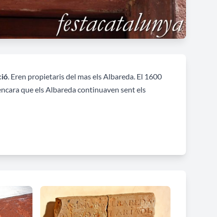
ció
. Eren propietaris del mas els Albareda. El 1600
 encara que els Albareda continuaven sent els
l segle XVII, situat al fons
del pati presenta una
. Al pis superior s’obren una finestra i un balcó,
escut familiar amb un àlber i la data de 1615
. Les
ccedia per
dos arcs escarsers de pedra roja
,
inscripció
17-74 VICENS ALBAREDA
. L’any 1888,