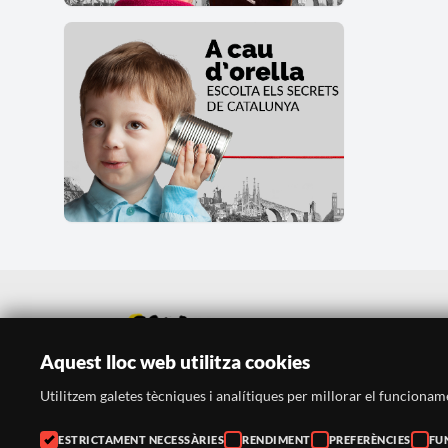
Aquest lloc web utilitza cookies
Utilitzem galetes tècniques i analítiques per millorar el funcionament
ESTRICTAMENT NECESSÀRIES
RENDIMENT
PREFERÈNCIES
FU