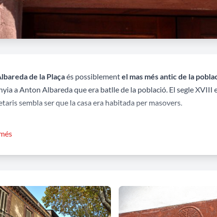
Albareda de la Plaça
és possiblement
el mas més antic de la pobla
nyia a Anton Albareda que era batlle de la població. El segle XVIII
etaris sembla ser que la casa era habitada per masovers.
junt de l’edifici el formen
dos cossos diferenciats
.
El més antic, de
 més
ada de grans dovelles de pedra vermellosa flanquejada per finestres
res ambdues de pedra vermellosa A la llinda de la finestra hi ha l’
s presenten una sèrie de petites obertures d’arc de mig punt.
e cos
, unit al primer,
formant una L, era el celler de la casa
. S’hi a
ants respecte la façana, que comparteixen el pilar del mig, amb la 