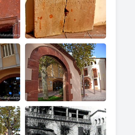
ge de caràcter senyorial. Les obertures a la planta
s corresponen amb balcons sortints. A l’altra
trial de vi.
 un molí d'oli pagava de censos, dues gallines al
s i cinc sous. Pagava també quatre quartans d'oli al
ci.