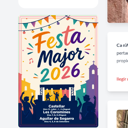
Ca n’
perta
propi
El con
llegir
portal
obertu
golfe
L'altr
reentr