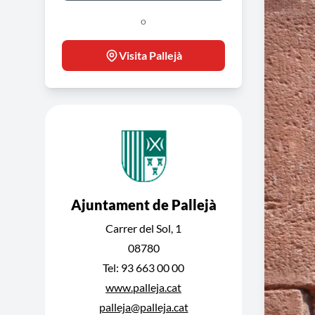
o
Visita Pallejà
Ajuntament de Pallejà
Carrer del Sol, 1
08780
Tel: 93 663 00 00
www.palleja.cat
palleja@palleja.cat