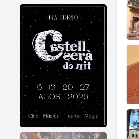
Joaqu
baixa
banda
Curi
L'any
marquè
marquè