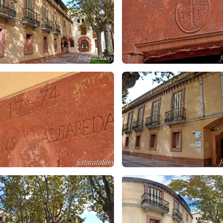
im Albareda reestructurà aquest espai del celler en un nou habitat
 són finestres rectangulars amb emmarcament, que al pis superior e
 de carrer
disposava d’un altre celler
destinat a la producció indus
ositats
 1821, un altre Josep Albareda
de Dalt
que tenia quatre cases més i
s, dues a la Torroja i tres al rector de Sant Vicenç, més tres lliure
s i un al benefici del Bisbe; més dues quarteres d'ordi al dit Benefi