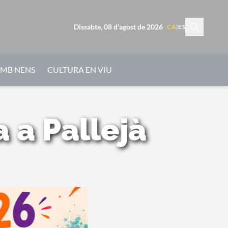
Dissabte, 08 d'agost de 2026
CA
|
ES
AMB NENS
CULTURA EN VIU
 a Pallejà