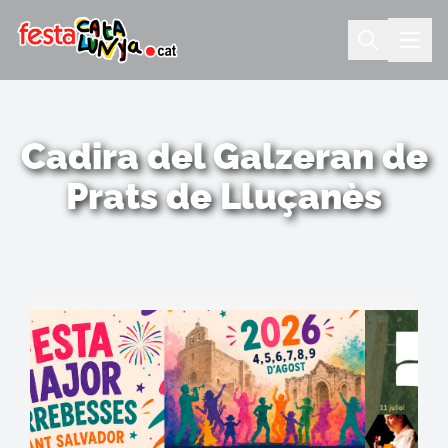
Cadira del Galzeran de
Prats de Lluçanès