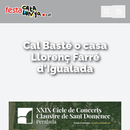
Cal Basté o casa
Llorenç Farré
d'Igualada