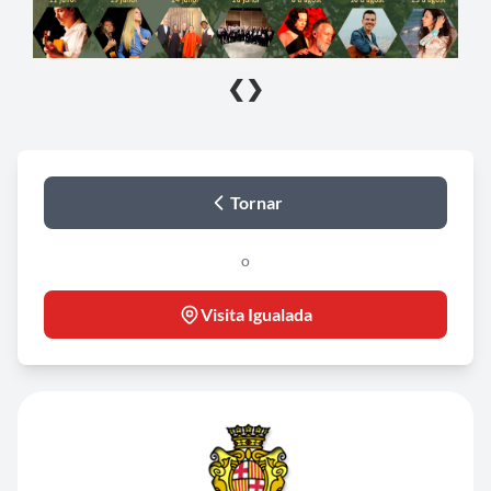
❮
❯
Tornar
o
Visita Igualada