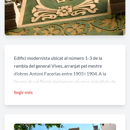
Edifici modernista ubicat al número 1-3 de la
rambla del general Vives, arranjat pel mestre
d’obres Antoni Facerias entre 1903 i 1904. A la
façana de cal Basté destaquen els seus esgrafiats de
lliris de composició simètrica, on les flors són
llegir més
pintades de color fosc sobre fons clar, característica
del modernisme contraposant-se a l’esgrafiat
tradicional. La decoració pictòrica la trobem al
sostre de l’entrada, amb una composició de sanefes
de temàtica floral. Una de les habitacions del