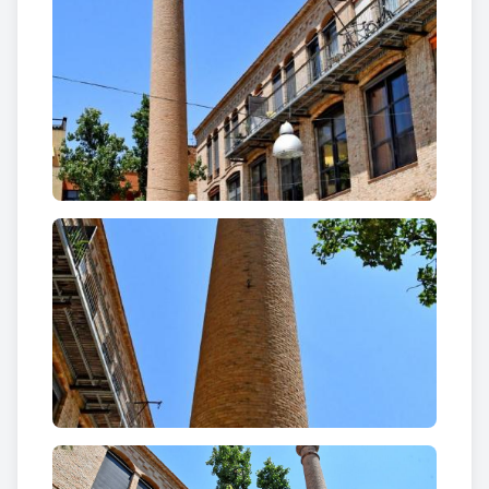
social Textil Isabela, SA, que li valgué el renom
popular d’Isabela amb què es coneixia l’edifici. Més
tard albergà els tallers mecànics Perelló i la fàbrica
de mitjons Camping, fins que deixà de funcionar
com a centre fabril.
Després d’uns anys d’abandó l’any 2004
s’inaugurava la recuperació d’aquest espai portada
a terme pel Grup Marcè (Finques Rambles) com a
edifici d’habitatges tipus loft, creant un espai
comercial interior que comunica el carrer de Santa
Caterina i el carrer de Sebastià Artés amb
prolongació fins a l’avinguda Balmes, unint així dos
dels eixos comercials de la Igualada actual.