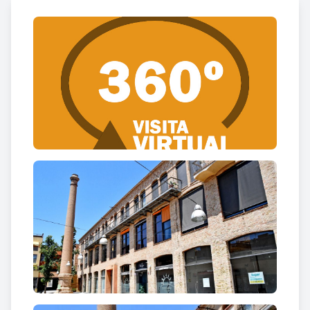
fàbriques de pisos d’influència manxesteriana
constituïdes per plantes rectangulars
superposades, amb il·luminació procedent de grans
finestrals i estructura recolzada en columnes de
ferro colat.
Del conjunt en destaca la xemeneia destinada a
l’expulsió de fums procedents de la combustió que
generava el vapor necessari per a obtenir la força
motriu que, a través d’embarrats, feia funcionar els
telers. La manca de mecanització i l’expansió de la
indústria del gènere de punt enfront dels teixits
marcà el declivi d’aquest centre fabril. El 1929 la
fàbrica Vda. d’Ignasi Boyer tenia únicament 5 telers
sense jacquard, mentre que la fàbrica d’Ignasi Font
en tenia 109 amb jacquard i 318 sense. A mitjan
segle XX les seves instal·lacions albergaren la raó