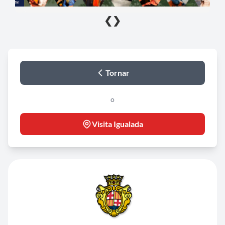
❮
❯
Tornar
o
Visita Igualada