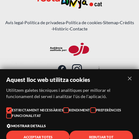
Avís legal
·
Política de privadesa
·
Política de cookies
·
Sitemap
·
Crèdits
·
Històric
·
Contacte
Aquest lloc web utilitza cookies
Utilitzem galetes tècniques i analítiques per millorar el
SUBSCRIU-TE AL BUTLLETÍ
funcionament del servei i analitzar l'ús de l'aplicació.
Telèfon:
938046359
ESTRICTAMENT NECESSÀRIES
RENDIMENT
PREFERÈNCIES
FUNCIONALITAT
Correu:
festacatalunya@festacatalunya.cat
MOSTRAR DETALLS
ACCEPTAR TOTES
REBUTJAR TOT
© 2026 ·
FestaCatalunya
— Tots els drets reservats · Web