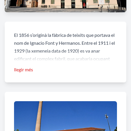
El 1856 s’originà la fàbrica de teixits que portava el
nom de Ignacio Font y Hermanos. Entre el 1911 i el
1929 (la xemeneia data de 1920) es va anar
edificant el complex fabril, que acabaria ocupant
més de 14.000 metres quadrats, limitats pels
llegir més
carrers de Santa Caterina fins gairebé el carrer
d’Òdena, i els carrers de Galícia i de l’Aurora,
exceptuant l’espai ocupat actualment pel Teatre de
l’Aurora i el teatre del Cercle Mercantil. Passat el
teatre del Cercle Mercantil les instal·lacions de Cal
Font arribaven fins als darreres de la casa dels amos
al carrer del Clos, espai en el qual el darrer
urbanisme ha obert una comunicació entre aquest