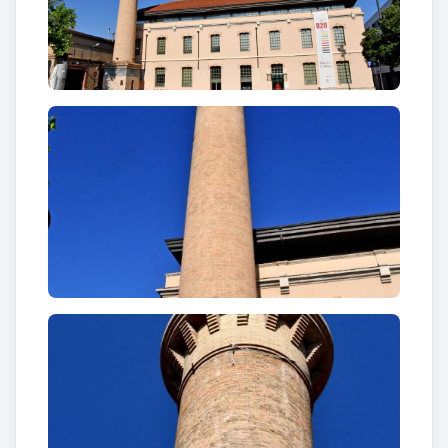
carrer i la plaça, donant-li forma de L.
Durant la postguerra, tot i les penúries del moment,
van treballar a la fàbrica igualadina 600 persones.
L’any 1951 es va construir un edifici nou i es van fer
importants reformes. La fàbrica d’Igualada tenia
llavors 508 telers i més de 800 treballadors, als
quals cal sumar-hi 300 telers més repartits a les
instal·lacions que l’empresa tenia a Cabrils i Torelló.
L’estancament de la producció en dos milions i mig
de metres anuals de teixits va portar a que l’any
1976, l’empresa Ignacio Font SA fos adquirida per
Hilaturas Gossypium SA, que va acabar tancant el
desembre del 1993, amb unes desenes de
treballadors en plantilla, quan ja s’havia enderrocat
bona part de l’antic conjunt fabril, que ocupava.