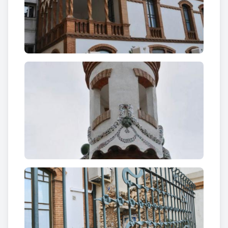
remarcable el treball de ferro forjat a les baranes
del terrat i la reixa que tanca la part frontal de la
casa. L’edifici utilitza també la ceràmica de colors en
forma de trencadís, en garlandes florals que
decoren les parts altes dels paraments.
Cal Marquet s’estructura en dos cossos de diferent
alçada que formen una sola unitat. Ambdós cossos
comparteixen la planta baixa, i mentre l’un presenta
dos pisos al damunt, rematats per un terrat amb
barana ondulada d’obra i una torre mirador
cilíndrica de coberta ceràmica de tipus cònic, l’altre
cos d’edifici presenta potser la part més remarcable
de l’edifici, una galeria lateral oberta d’arcs
esglaonats de maó, recolzats sobre columnes
helicoïdals també de maó vist, amb terrassa a la
part superior.