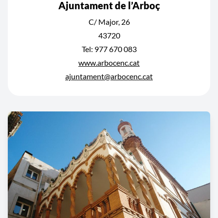
Ajuntament de l’Arboç
C/ Major, 26
43720
Tel: 977 670 083
www.arbocenc.cat
ajuntament@arbocenc.cat