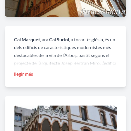
Cal Marquet
, ara
Cal Suriol
, a tocar l’església, és un
dels edificis de característiques modernistes més
destacables de la vila de l’Arboç, bastit segons el
projecte de l’arquitecte Josep Bertran Miró. L’edifici
es caracteritza pel contrast cromàtic del blanc de
llegir més
l’arrebossat dels seus murs amb el vermell del maó
vist utilitzat en cantoneres, emmarcaments
d’obertures o en elements estructurals com les
columnes que suporten la galeria oberta del lateral
esquerra de l’habitatge.
Les obertures de l’edifici són d’arc rebaixat i és