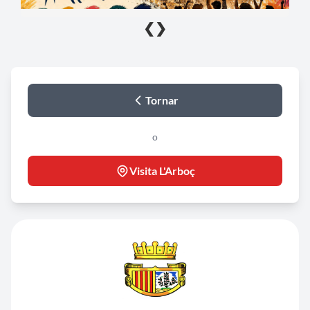
❮
❯
Tornar
o
Visita L'Arboç