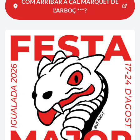
COM ARRIBAR A CAL MARQUET DE
L'ARBOÇ ***?