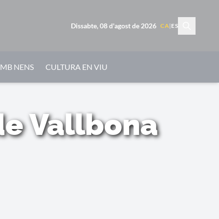
Dissabte, 08 d'agost de 2026
CA
|
ES
AMB NENS
CULTURA EN VIU
de Vallbona