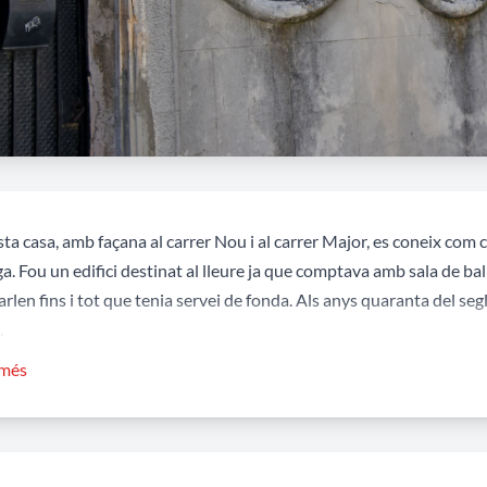
ta casa, amb façana al carrer Nou i al carrer Major, es coneix com 
a. Fou un edifici destinat al lleure ja que comptava amb sala de ball 
rlen fins i tot que tenia servei de fonda. Als anys quaranta del segl
.
 més
ana del carrer Major correspon a la modificació de l'edifici efectua
nista que si ha matingut en canvi la façana del carrer Nou. Destaca
pilastres culminades amb unes interessants decoracions a partir de
àmica blanca incrustats a l'inrevès. També conserva el seu caràcter 