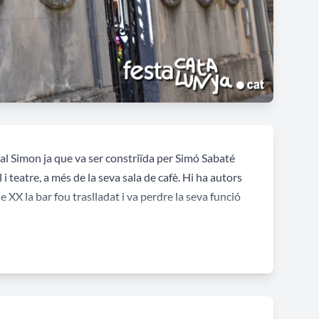
cal Simon ja que va ser constriïda per Simó Sabaté
i teatre, a més de la seva sala de cafè. Hi ha autors
e XX la bar fou traslladat i va perdre la seva funció
da als anys quaranta; va perdre el seu caràcter
 el mur de tancament del patí amb perfil ondulat i
 quatre óculs als quatre vents, tapats amb uns plats
incial la magnífica galeria envitrallada del primer