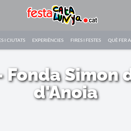
S I CIUTATS
EXPERIÈNCIES
FIRES I FESTES
QUÈ FER 
- Fonda Simon 
d'Anoia