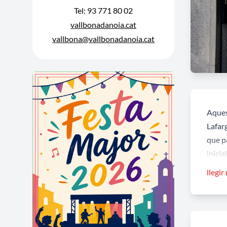
Tel: 93 771 80 02
vallbonadanoia.cat
vallbona@vallbonadanoia.cat
Aques
Lafarg
que pa
inicial
llegir
La faç
moder
unes 
de cer