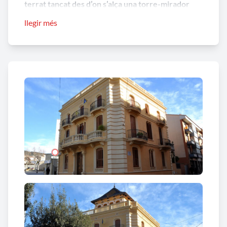
terrat tancat des d’on s’alça una torre-mirador
quadrangular, de teulada a quatre vessants
,
llegir més
coberta amb ceràmica vidriada. Va ser propietat de
l'empresari tèxtil
Salvador Ubach
i va ser construït
per l'arquitecte J
osep Ros i Ros
l'any 1923.
Les
obertures, en nombre de tres a cada façana
d’edifici
que s’obre a un carrer, són
totes d’arc
escarser, excepte la porta d’entrada
a la planta
baixa de la façana principal
i les obertures centrals
de la planta baixa i del primer pis de les façanes
laterals
, que són geminades. La porta d’entrada, de
llinda, flanquejada per dues columnes llises amb
capitell de tipus corinti amb les inicials "S" i "U", del
propietari de l’immoble,
Salvador Ubach
.
La
façana, d'estil eclèctic
, s'ordena simètricament.