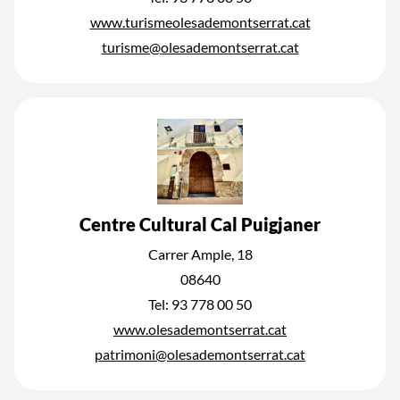
www.turismeolesademontserrat.cat
turisme@olesademontserrat.cat
Centre Cultural Cal Puigjaner
Carrer Ample, 18
08640
Tel: 93 778 00 50
www.olesademontserrat.cat
patrimoni@olesademontserrat.cat