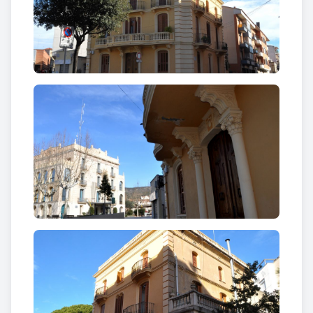
A la façana principal la porta, flanquejada per
finestres marca l’eix de simetria. Als altres dos pisos
les obertures són balcons, destacant la balconada
central del primer pis. A les façanes laterals són les
finestres centrals les que marquen la simetria,
flanquejades per finestres a la planta baixa i per
balcons als altres dos pisos.
Tots els balcons
reposen damunt mènsules.
Un element característic de l’edifici són les
cantoneres còncaves de la façana principal
,
d’arrebossat simulant pedra. A la part posterior de
l’edifici les cantoneres utilitzen la mateixa tècnica,
encara que en aquest cas simulen blocs de pedra
encoixinats. Per la
banda de darrera un porxo
sobre columnes a la planta baixa
, dibuixa un terrat