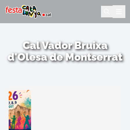
Cal Vador Bruixa
d'Olesa de Montserrat