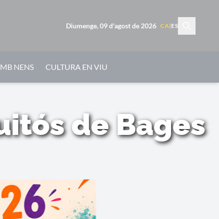
Diumenge, 09 d'agost de 2026
CA
|
ES
AMB NENS
CULTURA EN VIU
uitós de Bages