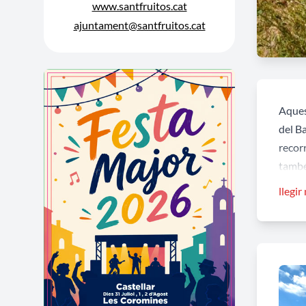
www.santfruitos.cat
ajuntament@santfruitos.cat
Aques
del B
recor
també
excep
llegir
veïna
En di
histò
Sant 