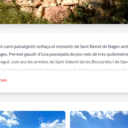
t camí paisatgístic enllaça el
monestir de Sant Benet de Bages
amb 
ages. Permet gaudir d’una passejada de poc més de tres quilòmetres
regut, com ara les ermites de
Sant Valentí de les Brucardes
i de
San
 es poden contemplar diversos murs de pedra seca, barraques de vin
cionals vistes panoràmiques del cim del Montcau, de la muntanya d
 més
 de Navarcles o reposar en racons més discrets com la font de la To
versos punts on trobarem plafons descriptius que ens informen dels 
ria: Cruïlla de camins, Mirador del Llobregat, Mirador de Sant Be
Genís, Mirador de Sant Valentí i Brucardes, i Mirador del Montpeit