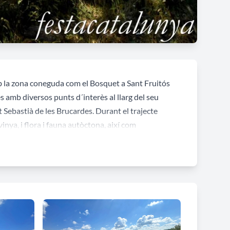
la zona coneguda com el Bosquet a Sant Fruitós
 amb diversos punts d´interès al llarg del seu
t Sebastià de les Brucardes
. Durant el trajecte
ya, i flora i fauna autòctona, així com
e Montserrat, del riu Llobregat o de la població
lega.
espais que visitem, de la natura, paisatge i
net, Mirador de Montserrat, Mirador de Plans de
à.