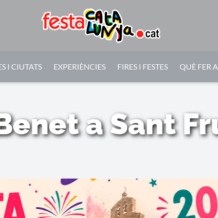
S I CIUTATS
EXPERIÈNCIES
FIRES I FESTES
QUÈ FER 
Benet a Sant Fr