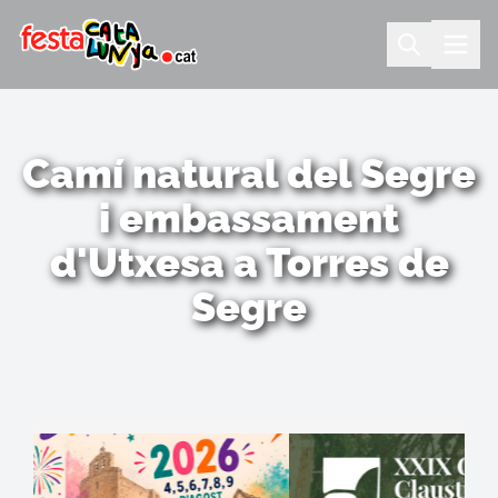
Camí natural del Segre
i embassament
d'Utxesa a Torres de
Segre