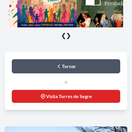
❮
❯
Tornar
o
Visita Torres de Segre