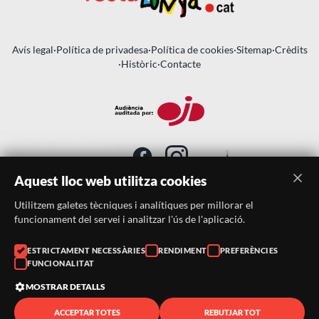
Avís legal
·
Política de privadesa
·
Política de cookies
·
Sitemap
·
Crèdits
·
Històric
·
Contacte
Aquest lloc web utilitza cookies
Utilitzem galetes tècniques i analítiques per millorar el
SUBSCRIU-TE AL BUTLLETÍ
funcionament del servei i analitzar l'ús de l'aplicació.
ESTRICTAMENT NECESSÀRIES
RENDIMENT
PREFERÈNCIES
Telèfon:
938046359
FUNCIONALITAT
Correu:
festacatalunya@festacatalunya.cat
MOSTRAR DETALLS
ACCEPTAR TOTES
REBUTJAR TOT
© 2026 ·
FestaCatalunya
— Tots els drets reservats · Web