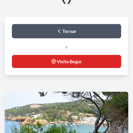
❮
❯
Tornar
o
Visita Begur