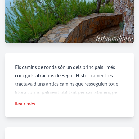
Els camins de ronda són un dels principals i més
coneguts atractius de Begur. Històricament, es
tractava d’uns antics camins que resseguien tot el
litoral, principalment utilitzat per carrabiners, per
vigilar el contraban de tabac, i pescadors i mariners,
llegir més
per anar a pescar o en cas de naufragi. I en
l’actualitat, són utilitzats no només com a pas entre
vàries cales, sinó com a indret per passejar tot
gaudint d’un paisatge de bellesa incomparable.