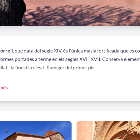
orrell
, que data del segle XIV, és l'única masia fortificada que es 
eformes portades a terme en els segles XVI i XVII. Conserva element
lat i la finestra d'estil flamíger del primer pis.
 masia de planta baixa i pis, de tipus basilical, amb torre i cos late
 més
lat de mig punt situat a l'eix central de la façana. Al pis hi ha els d
u ús original era de masia, habitatge amb dependències pel treball
viment de lloses de pedra, s'usa com a botiga de verdures. Destaca 
, coberta també amb teula àrab.