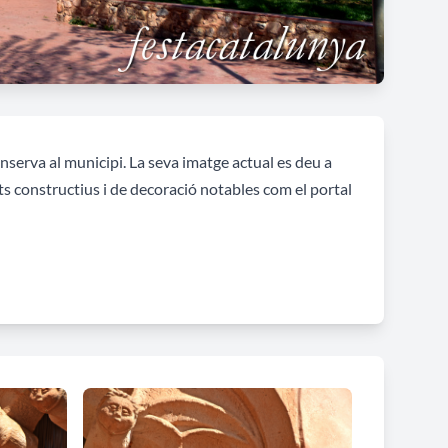
conserva al municipi. La seva imatge actual es deu a
s constructius i de decoració notables com el portal
ral adossats. S'accedeix a la casa per un portal
ormitoris i les golfes a les parts més baixes.
 del camp. Actualment la planta baixa, que conserva
la torre, de planta quadrada, amb planta baixa i tres