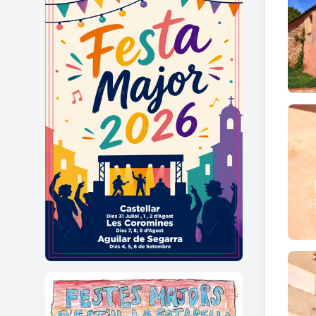
L'edif
vessan