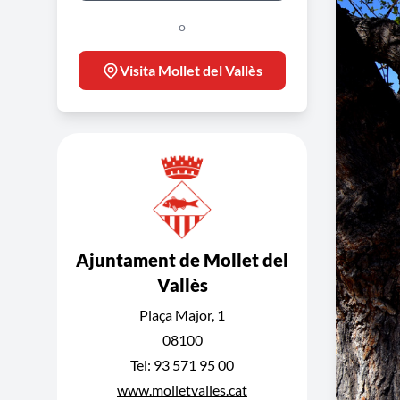
o
Visita Mollet del Vallès
Ajuntament de Mollet del
Vallès
Plaça Major, 1
08100
Tel: 93 571 95 00
www.molletvalles.cat