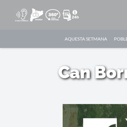
AQUESTA SETMANA
POBLE
Can Borr