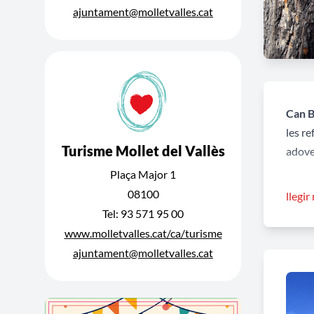
ajuntament@molletvalles.cat
Can B
les r
Turisme Mollet del Vallès
adovel
Plaça Major 1
És una
08100
llegir
adovel
Tel: 93 571 95 00
www.molletvalles.cat/ca/turisme
El se
ajuntament@molletvalles.cat
un pa
pisos