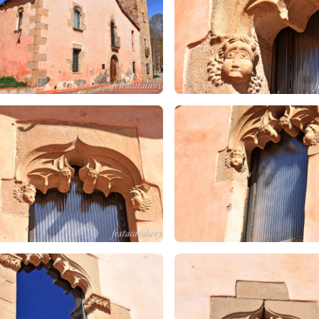
ici presenta murs de càrrega de paredat comú i sostre construït amb
ts, està feta amb bigues, cabirons de fusta i teula àrab a l'exterior.