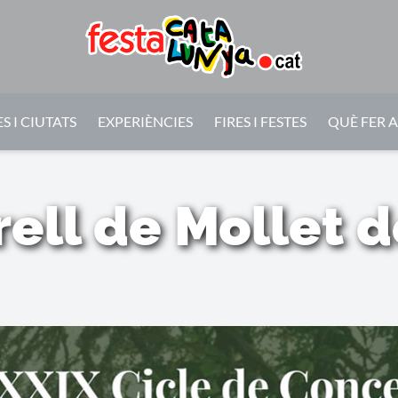
S I CIUTATS
EXPERIÈNCIES
FIRES I FESTES
QUÈ FER 
ell de Mollet d