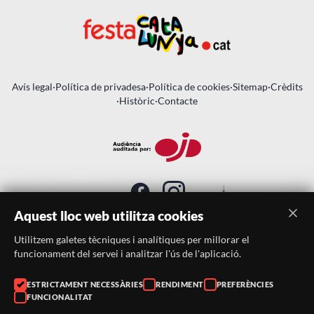
Avís legal
·
Política de privadesa
·
Política de cookies
·
Sitemap
·
Crèdits
·
Històric
·
Contacte
Aquest lloc web utilitza cookies
Utilitzem galetes tècniques i analítiques per millorar el
SUBSCRIU-TE AL BUTLLETÍ
funcionament del servei i analitzar l'ús de l'aplicació.
Telèfon:
938046359
ESTRICTAMENT NECESSÀRIES
RENDIMENT
PREFERÈNCIES
FUNCIONALITAT
Correu:
festacatalunya@festacatalunya.cat