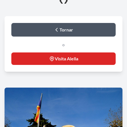
❮
❯
Tornar
o
Visita Alella