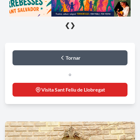
❮
❯
Tornar
o
Visita Sant Feliu de Llobregat