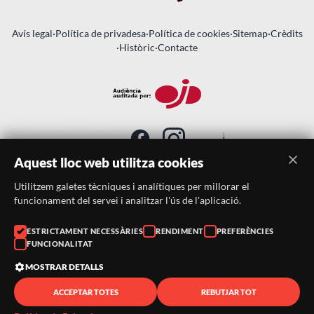
Avís legal
·
Política de privadesa
·
Política de cookies
·
Sitemap
·
Crèdits
·
Històric
·
Contacte
Aquest lloc web utilitza cookies
Utilitzem galetes tècniques i analítiques per millorar el
SUBSCRIU-TE AL BUTLLETÍ
funcionament del servei i analitzar l'ús de l'aplicació.
Telèfon:
938046359
ESTRICTAMENT NECESSÀRIES
RENDIMENT
PREFERÈNCIES
FUNCIONALITAT
Correu:
festacatalunya@festacatalunya.cat
MOSTRAR DETALLS
ACCEPTAR TOTES
REBUTJAR TOT
© 2026 ·
FestaCatalunya
— Tots els drets reservats · Web
desenvolupada amb ❤️ per
CompsaOnline