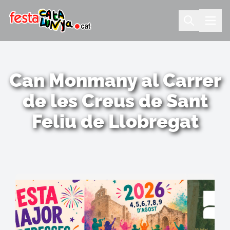
Can Monmany al Carrer
de les Creus de Sant
Feliu de Llobregat