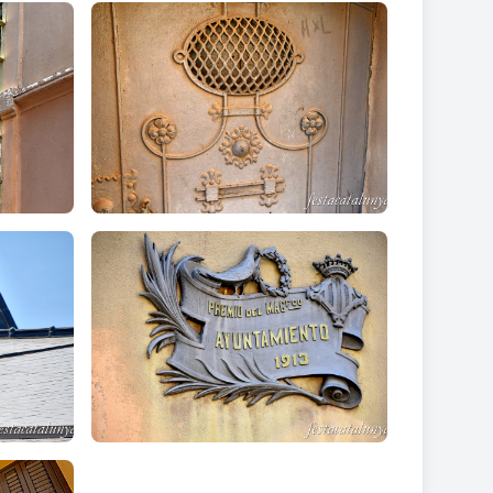
l subsòl de l'edifici el nou Auditori Can Roig i
t al desnivell del terreny entre el carrer Rafael de
e rampes i escales. Des del carrer Rafael de
Auditori, definit entre les mitgeres veïnes. La façana
teria d'alumini fosc.
esvincula la coberta del paviment impedint que les
, l'exterior s'ha tractat amb fusta de pi de melis i
ars iguals, entre mitgeres, de planta baixa i pati
amb acabat d'estuc imitant carreus i comparteixen
al centre hi ha el portal d'accés i a banda i banda