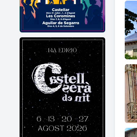
conver
Torres
L’edif
Casano
Casano
combi
La co
vibrac
veget
Annex
poste
una c
una b