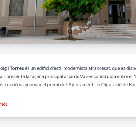
oig i Torres
és un edifici d'estil modernista afrancesat, que es dis
, i presenta la façana principal al jardí. Va ser construïda entre el 
nstrucció va guanyar el premi de l'Ajuntament i la Diputació de Ba
a és formada per dos cossos en angle, de planta baixa i un pis (i sem
 més
s amb l'escala, coronat per la característica torre en punxa. Tota la
s d'arts decoratives (treball de la fusta, serralleria...)
t la Guerra va ser hospital, després va ser seu de la Falange, més 