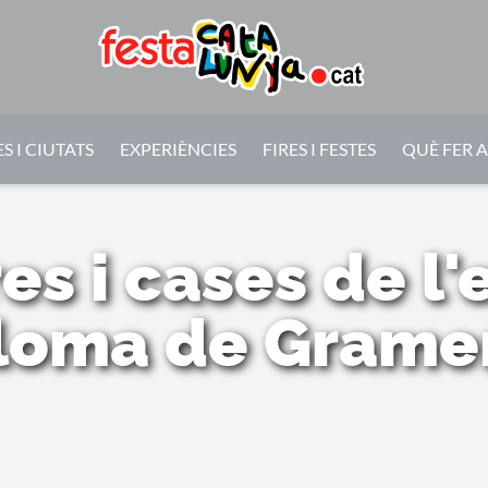
S I CIUTATS
EXPERIÈNCIES
FIRES I FESTES
QUÈ FER 
res i cases de l
loma de Grame