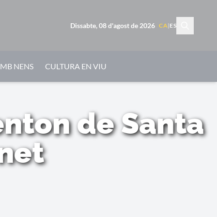
Dissabte, 08 d'agost de 2026
CA
|
ES
AMB NENS
CULTURA EN VIU
'enton de Santa
net