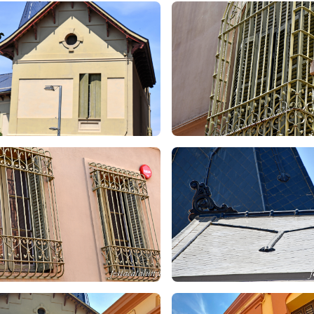
tir-la en l'Escola Municipal de Música. L'any 2007 es va inaugurar a
.
ici polivalent de l’Auditori, que es troba semisoterrat, es va adaptan
va i Can Roig i Torres, comunicant els diferents espais un seguit d
va una tanca de ferro i fusta ens separa del vestíbul exterior de l'
na un aplacat de color blanc amb grans obertures vidriades amb fus
berta plana és accessible a la gent. Una llosa flotant de formigó d
ions i sorolls exteriors afectin l'interior. Tot i ser lloses de formigó
ació natural per a crear un ambient més càlid.
es a Can Roig i Torres trobem un conjunt de tres immobles unifamili
rior. Els tres edificis disposen pràcticament de la mateixa façana 
oberta única. Presenta obertures rectangulars de grans dimensions i 
alconera amb una barana de ferro forjat.