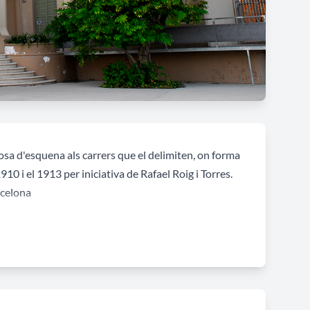
posa d'esquena als carrers que el delimiten, on forma
1910 i el 1913 per iniciativa de Rafael Roig i Torres.
rcelona
isoterrani al cos esquerre) i golfes, units pel cos
 coberta és de ceràmica blava. A l'interior hi ha
tard una escola. L'any 1987 es remodelà per a