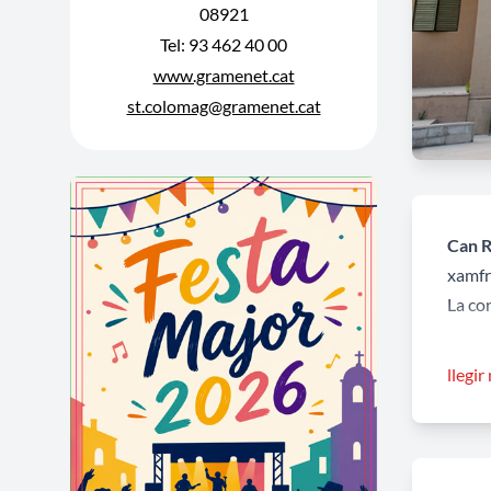
08921
Tel: 93 462 40 00
www.gramenet.cat
st.colomag@gramenet.cat
Can R
xamfrà
La co
La cas
llegir
d'accé
mostre
Duran