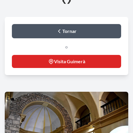
❮
❯
Tornar
o
Visita Guimerà