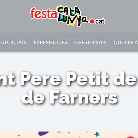
S I CIUTATS
EXPERIÈNCIES
FIRES I FESTES
QUÈ FER 
nt Pere Petit d
de Farners