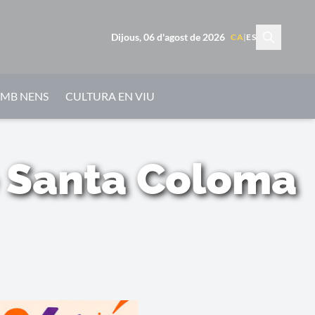
Dijous, 06 d'agost de 2026
CA
|
ES
AMB NENS
CULTURA EN VIU
e Santa Coloma