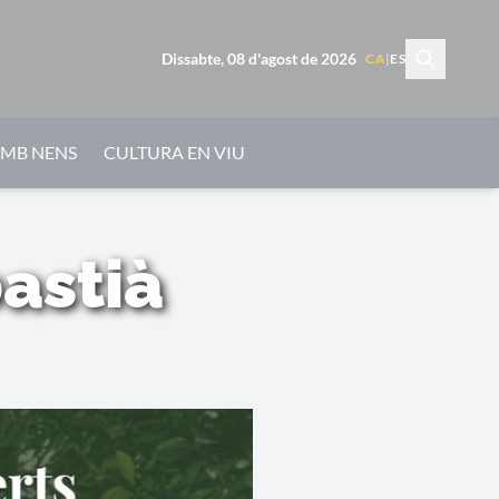
Dissabte, 08 d'agost de 2026
CA
|
ES
AMB NENS
CULTURA EN VIU
astià