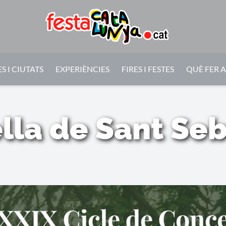
S I CIUTATS
EXPERIÈNCIES
FIRES I FESTES
QUÈ FER 
lla de Sant Seb