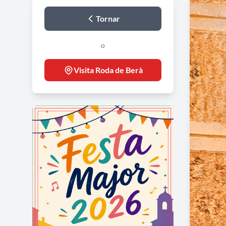
Tornar
o
Visita Roda de Berà