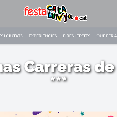
S I CIUTATS
EXPERIÈNCIES
FIRES I FESTES
QUÈ FER 
mas Carreras de
***