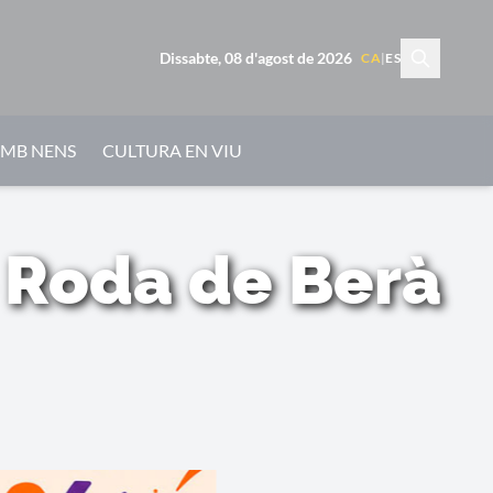
Dissabte, 08 d'agost de 2026
CA
|
ES
AMB NENS
CULTURA EN VIU
 Roda de Berà