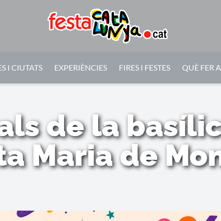
S I CIUTATS
EXPERIÈNCIES
FIRES I FESTES
QUÈ FER 
als de la basíli
ta Maria de Mon