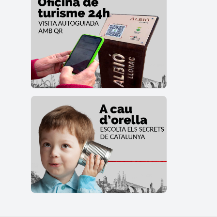
La qu
Josep
Gaudí)
l'Expo
canel
posar
l'Orde
A la 
Sant C
sufrag
fou de
Gudio
dóna l
com a
Les c