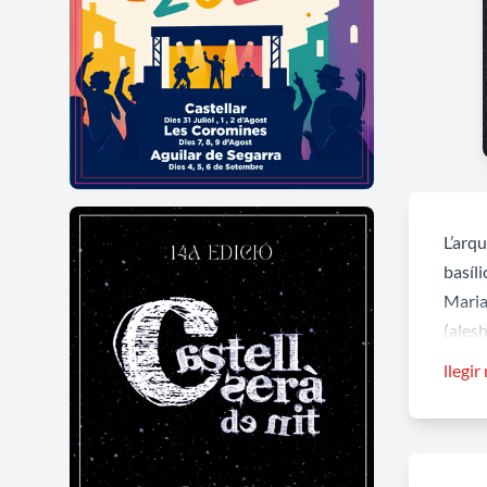
L’arq
basíli
Maria.
(ales
peleg
llegir
va fin
Hi ha
el Na
Miracl