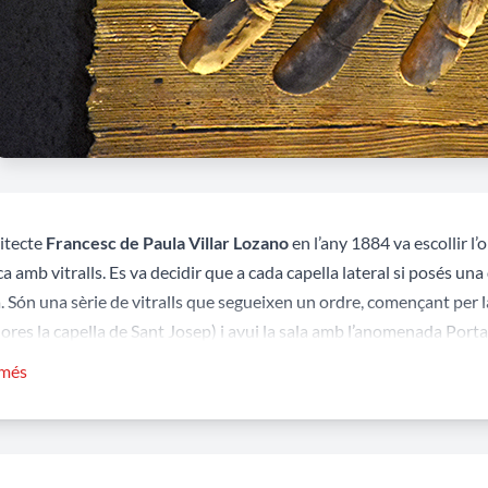
uitecte
Francesc de Paula Villar Lozano
en l’any 1884 va escollir l’o
ca amb vitralls. Es va decidir que a cada capella lateral si posés una
 Són una sèrie de vitralls que segueixen un ordre, començant per la 
hores la capella de Sant Josep) i avui la sala amb l’anomenada Port
rins fins a la Mare de Déu. Aquest primer vitrall, que representa “
 més
ançar el senyor Manel Arnús. Els altres vitralls s’anaren col·locant
n 10
vitralls
, que representen diferents aspectes de la vida de la V
ixement, l’Adoraicó del Reis Mags, la Presentació de Jesús al Temp
e de convertir l’aigua en vi i l’Eucaristia.