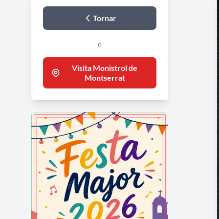
Tornar
o
Visita Monistrol de
Montserrat