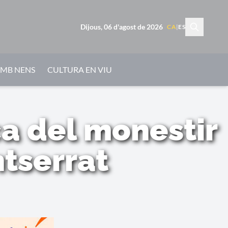
Dijous, 06 d'agost de 2026
CA
|
ES
AMB NENS
CULTURA EN VIU
ca del monestir
tserrat