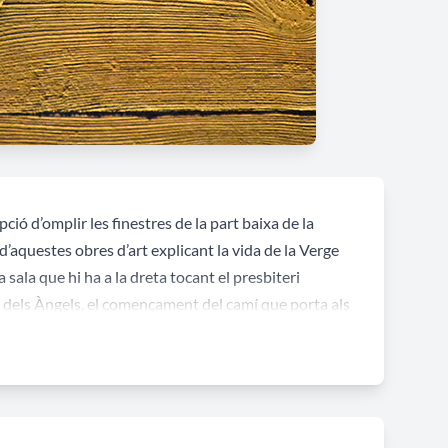
pció d’omplir les finestres de la part baixa de la
 d’aquestes obres d’art explicant la vida de la Verge
sala que hi ha a la dreta tocant el presbiteri
a dels Àngels, el començament del camí que porta als
les esposalles de la Mare de Déu amb Sant Josep” el
 a les capelles a mesura que s’oferien benefactors.
erge Maria:
les Esposalles, l’Anunciació, la Visitació,
le, la Fugida a Egipte, Jesús amb els Savis,