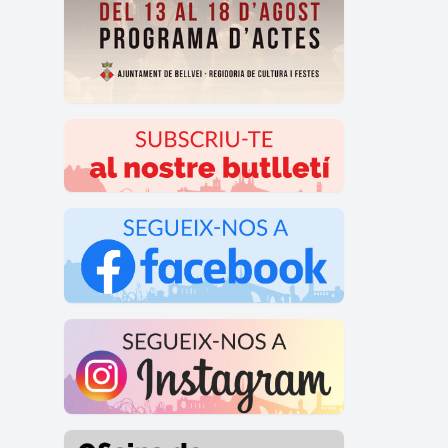
domin
capel
En la 
Jesús
amb el
La te
funda
a Sant
Llimo
Pelegr
predil
A més
grans