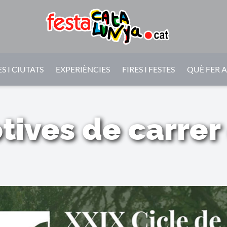
S I CIUTATS
EXPERIÈNCIES
FIRES I FESTES
QUÈ FER 
tives de carrer