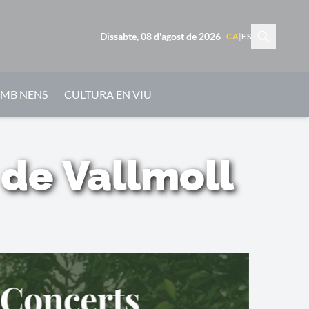
Dissabte, 08 d'agost de 2026
CA
|
ES
AMB NENS
CULTURA EN VIU
 de Vallmoll