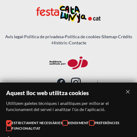
Avís legal
·
Política de privadesa
·
Política de cookies
·
Sitemap
·
Crèdits
·
Històric
·
Contacte
Aquest lloc web utilitza cookies
Utilitzem galetes tècniques i analítiques per millorar el
SUBSCRIU-TE AL BUTLLETÍ
funcionament del servei i analitzar l'ús de l'aplicació.
ESTRICTAMENT NECESSÀRIES
RENDIMENT
PREFERÈNCIES
Telèfon:
938046359
FUNCIONALITAT
Correu:
festacatalunya@festacatalunya.cat