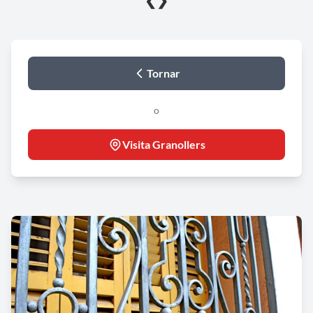
❮
❯
Tornar
o
Visita Granollers