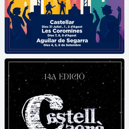
i segon pis s’obren
balcons volats semicirculars
sobre mènsules de pedra disposada a la manera
de les torres dels castells i baranes de pedra que
recorden elements utilitzats per Gaudí al Jardins
Artigues de La Pobla de Lillet.
Els acabats
d’ambdós cossos són en
formes ondulades
acabades en rinxol que recorden el barret
d’alguns bolets
, element tret de la natura com feia
en nombroses ocasions el gran mestre del
modernisme, Antoni Gaudí.
A la part posterior de la casa hi ha un jardí, tancat
per una porta també modernista amb reixes de
ferro forjat on hi consta el nom de l'edifici, BOU.
La
Casa núm. 19
de característiques formals