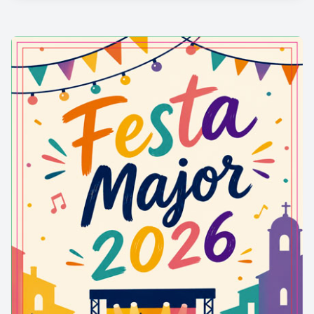
materials confereixen a l’arquitectura una doble
utilitat del llenguatge arquitectònic, conjugant l’ús
de l0edifici amb el sentit estètic del mateix.
Can Bou
, popularment coneguda com la
Casa de
Pedra
, és un edifici de planta gairebé triangular i
tres pisos d'alçada, amb un cos central cobert a
quatre aigües,
bastit el 1914
segons disseny de
l’arquitecte municipal
Salvador Valeri Pupurull
. El
primer pis del cos central presenta una balconada
de pedra amb dues obertures que uneix el cossos
laterals. Per sobre, al pis superior s’obren quatre
finestres ovalades juxtaposades.
A banda i banda d'aquest cos central hi ha dos
cossos laterals avançats. A la planta baixa
presenten finestres de cantoneres romes. Al primer