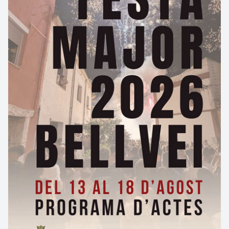
amb motius florals; la resta de la façana és
arrebossada.
A la part alta hi ha dues
obertures allindades per
sobre de les quals hi ha una disposició triangular
esglaonada de maons emmarcades per buits que
dibuixen un arc el·líptic a manera de grans
finestrals amb barana baixa de ferro
forjat.
Aquests buits eren típics a les cases de pagès
com a elements de ventilació dels galliners.