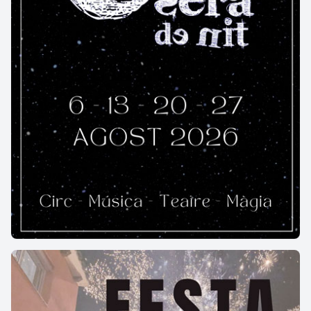
senzilles manté la simetria de les seves obertures
de finestrals oberts al primer i segon pis que es
corresponen amb portals adovellats a la planta
baixa, d’arc rebaixat fet de rajol. Tot l’edifici utilitza
la pedra sense treballar que conserva en alguns
trams dels seus murs l’arrebossat.
El
Celler de Cal Roig
és un exemple d’antigues
construccions (una rajola data la casa el
1889
) que
en un determinat moment adopten l’estètica del
corrent modernista a les seves façanes. Així trobem
la planta baixa amb el portal d’arc escarser i un gran
finestral amb reixat de ferro.
A la part baixa hi ha
un sòcol de pedra vista, tot seguit trobem un
mosaic de mig metre d'alçada fet amb pedres,
còdols i peces ceràmiques de diversos colors
(blanc, blau, groc i verd), record del trencadís,