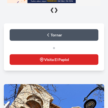
❮
❯
Tornar
o
Visita El Papiol