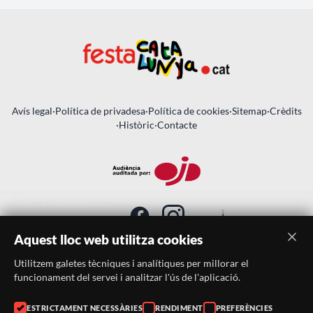
Avís legal
·
Política de privadesa
·
Política de cookies
·
Sitemap
·
Crèdits
·
Històric
·
Contacte
Aquest lloc web utilitza cookies
Utilitzem galetes tècniques i analítiques per millorar el
SUBSCRIU-TE AL BUTLLETÍ
funcionament del servei i analitzar l'ús de l'aplicació.
ESTRICTAMENT NECESSÀRIES
RENDIMENT
PREFERÈNCIES
Telèfon:
938046359