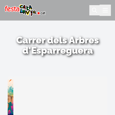
Carrer dels Arbres
d'Esparreguera