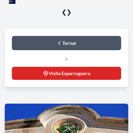
❮
❯
Tornar
o
Visita Esparreguera