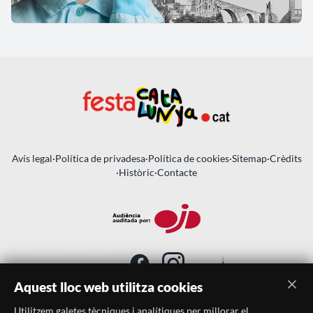
Avís legal
·
Política de privadesa
·
Política de cookies
·
Sitemap
·
Crèdits
·
Històric
·
Contacte
Aquest lloc web utilitza cookies
Utilitzem galetes tècniques i analítiques per millorar el
SUBSCRIU-TE AL BUTLLETÍ