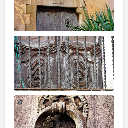
mig punt parcialment mutilat per l’obertura de
balcons, recorda la grandesa i elegància de temps
antics.
Caminar pel carrer Major és, doncs,
un passeig per
la història i per les històries
: cada portal, cada
llinda i cada arc ens parla de la vida quotidiana, de la
defensa, de la memòria familiar i del caràcter d’una
vila que, a través de les seves pedres, encara sap
narrar el seu passat.
Curiositats
Els
porxos
, presents al llarg del carrer, són
testimonis d’un ús mil·lenari: sota els arcs, els
vilatans trobaven passatge, aixopluc i lloc de
reunió. Aquest espai públic cobert donava vida al
carrer, molt diferent de la dita popularitzada a inicis