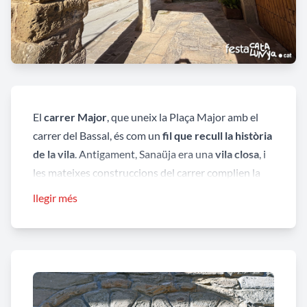
El
carrer Major
, que uneix la Plaça Major amb el
carrer del Bassal, és com un
fil que recull la història
de la vila
. Antigament, Sanaüja era una
vila closa
, i
les mateixes construccions del carrer complien la
funció de muralla, defensant els seus habitants
llegir més
mentre dibuixaven una seqüència de façanes que
avui encara conserven el seu encant.
Passejant-hi, es descobreixen cases amb
personalitat i memòria pròpia
.
Cal Planes (núm. 5)
s’alça amb planta baixa i dues plantes superiors,