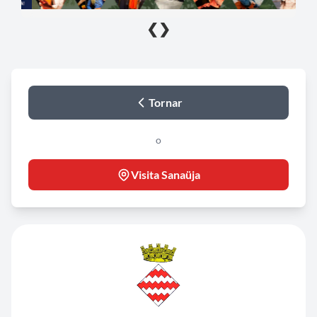
❮
❯
Tornar
o
Visita Sanaüja