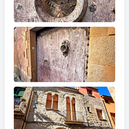
del segle XIX que deia que els habitants
“es
mullaven com los de Sanahuja sota la pluja”
o
“Fer
com els de Sanaüja, que, quan plou, es posen sota
la pluja”
: en realitat, els porxos els protegien i els
reunien en un teixit viu de comunitat.
Aquesta expressió parla de la capacitat d’acceptar
el que és inevitable: davant de la pluja, els habitants
no es refugien, sinó que l’enfronten amb resignació
o fins i tot amb certa entossudiment.
Encara que no sabem exactament per què es va
associar aquesta actitud a Sanaüja, la frase ha
arribat fins avui com un testimoni de la saviesa
popular, que combina humor i observació de la vida
quotidiana. Passejant pels carrers del poble, la dita