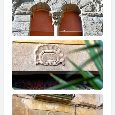
coberta a dues aigües i un porxo inferior sostingut
per una columna central de pedra i dos pilars
auxiliars, silenciosos testimonis del pas del temps.
A
Cal Torelló (núm. 7)
va néixer el 1809 el científic
Joan Agell i Torrents
, i la façana, amb estucat que
imita carreus i marcs de pedra regulars, parla de la
voluntat de solidesa i bellesa dels constructors.
Cal
Carnisser (núm. 10)
, amb el seu arc de mig punt
adovellat, conserva encara l’inscripció “Sold.”, record
de l’allotjament de soldats durant les guerres
carlines, mentre els finestrals geminats, ara tapiats,
guarden el misteri de vides passades.
Cal Bosch
(núm. 11)
mostra el 1777 gravat a la llinda i delicats
esgrafiats que dibuixen quadrifolis i rombes, petites
joies ocultes a l’alçada dels ulls. I la
casa senyorial
de Cal Palau (núm. 12)
, amb el seu portal d’arc de