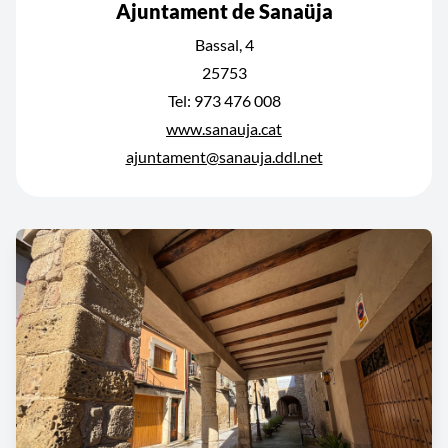
Ajuntament de Sanaüja
Bassal, 4
25753
Tel: 973 476 008
www.sanauja.cat
ajuntament@sanauja.ddl.net