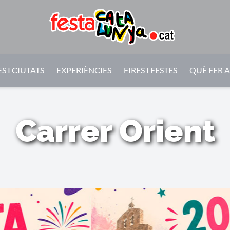
S I CIUTATS
EXPERIÈNCIES
FIRES I FESTES
QUÈ FER 
Carrer Orient