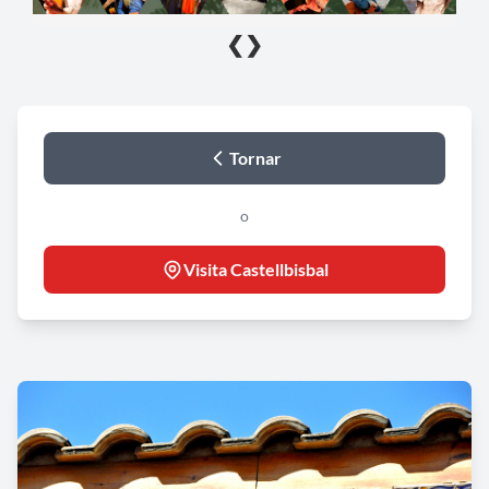
❮
❯
Tornar
o
Visita Castellbisbal