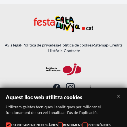
Avís legal
·
Política de privadesa
·
Política de cookies
·
Sitemap
·
Crèdits
·
Històric
·
Contacte
Aquest lloc web utilitza cookies
Utilitzem galetes tècniques i analítiques per millorar el
SUBSCRIU-TE AL BUTLLETÍ
funcionament del servei i analitzar l'ús de l'aplicació.
Telèfon:
938046359
ESTRICTAMENT NECESSÀRIES
RENDIMENT
PREFERÈNCIES