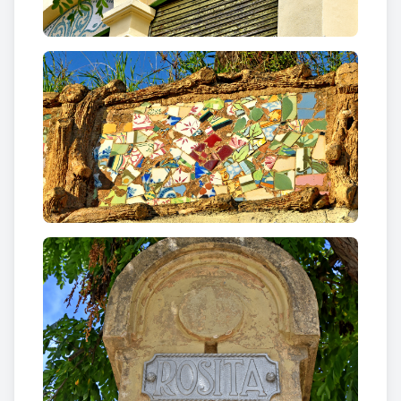
Berenguer i Bellvehí
, és un interessant exemple
arquitectònic d’espectacular simetria si tenim en
compte que ambdues vivendes les separen deu
anys en la seva construcció, essent la núm. 9 de
1912 i la núm. 11, villa Enriqueta, de 1922.
L’eix de simetria en una de les seves cantoneres
dibuixa en aquest punt una teulada convergent que
a les bandes es una telada amb ala. Cal destacar
també la utilització de la ceràmica catalana de tipus
floral en forma de sanefa.
Cal Nes
Al carrer també destaca un antic casal de datació
anterior que conserva el regust de masia del segle
XVIII. en un pilar d'una finestra lateral geminada
apareix esculpida la data de 1670 al damunt de