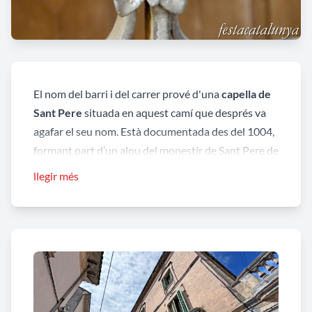
El nom del barri i del carrer prové d'una
capella de
Sant Pere
situada en aquest camí que després va
agafar el seu nom. Està documentada des del 1004,
formant part d’un alou del monestir de Sant Pere de
les Puelles. Pel seu mal estat la capella s’enderrocà
llegir més
el segle XVI i
acabà desapareixent per complet el
1837
quan s’emmurallà la vila en iniciar-se la
primera guerra carlina.
En aquest carrer destaquen algunes antigues
construccions com Cal Nes i edificis d’habitatges de
tipus residencial com Villa Enriqueta o Villa Rosita,
també anomenada Can Morelló.