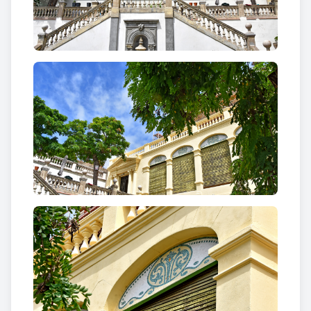
manera de mosaic de colors com a element
decoratiu
Per la banda del jardí la casa s’obre a través d’una
galeria porticada de grans finestrals amb decoració
de mosaic a la part alta i tres obertures amb
balconada correguda al pis superior. Remata per
aquesta banda l’edifici un ampit cec amb decoració
de garlanda floral i un floró de pedra al damunt.
Cal destacar també els forjats de ferro de les portes
amb decoracions florals, element que molt sovint
trobem a les arquitectures modernistes.
Villa Enriqueta
El conjunt de Villa Enriqueta format per dues
vivendes contigües. Obra de l’arquitecte
Francesc