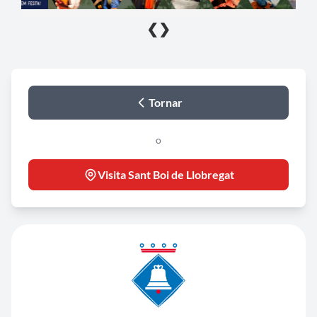
❮
❯
Tornar
o
Visita Sant Boi de Llobregat