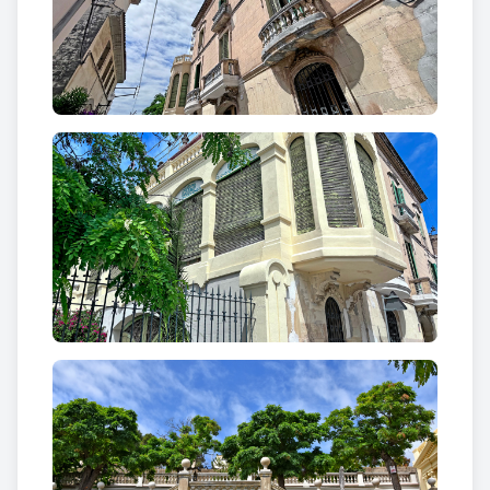
Villa Rosita o can Morelló
Villa Rosita o Can Morelló -n
om de la família
propietària- és una casa senyorial dissenyada pels
germans
Bonaventura i Joaquim Bassegoda
,
arquitectes formats en el modernisme. La casa data
d’entre 1914 i 1919. Consta d’una planta baixa i dos
pisos amb una gran simetria a les façanes. La façana
principal amb tres portals a la part baixa, presenta
balcons amb balustrada al primer pis, rodons a les
bandes i quadrat al centre, i al pis superior finestres
a les bandes i balcó al mig.
Una escalinata doble al jardí amb fornícula central
amb un gran gerro decoratiu denota una influència
de les grans vil·les italianes, com
Villa Farnese
. A la
zona del jardí s’utilitza la ceràmica vidriada a