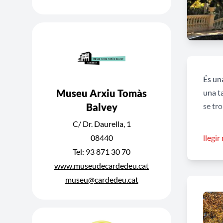
És un
Museu Arxiu Tomàs
una ta
Balvey
se tro
C/ Dr. Daurella, 1
Edific
08440
llegir
destaq
Tel: 93 871 30 70
de sec
www.museudecardedeu.cat
balust
museu@cardedeu.cat
Text 
Patri