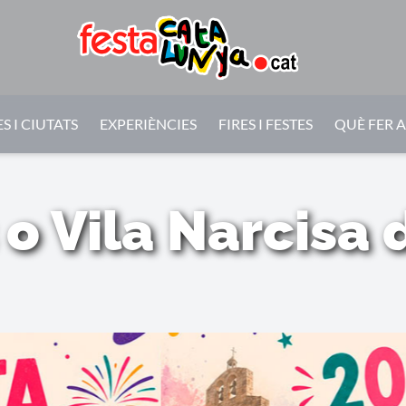
S I CIUTATS
EXPERIÈNCIES
FIRES I FESTES
QUÈ FER 
 o Vila Narcisa