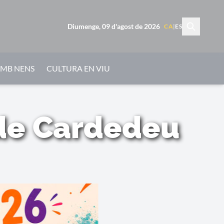
Diumenge, 09 d'agost de 2026
CA
|
ES
AMB NENS
CULTURA EN VIU
 de Cardedeu