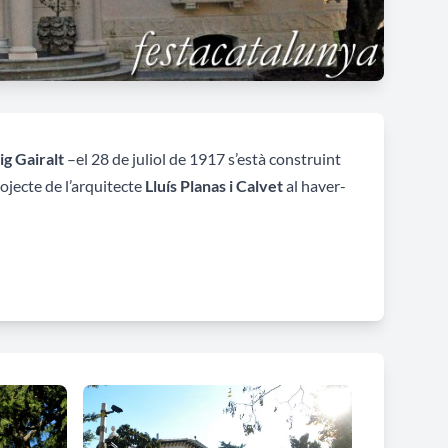
g Gairal
t
–el 28 de juliol de 1917 s’està construint
rojecte de l’arquitecte
Lluís Planas i Calvet
al haver-
 la façana nord o principal i en la de migdia
e la planta golfa, d’arc de mig punt amb columnetes
planta corba i de coberta plana, limitada per una
ardedeu (1995). Diputació de Barcelona. Servei del