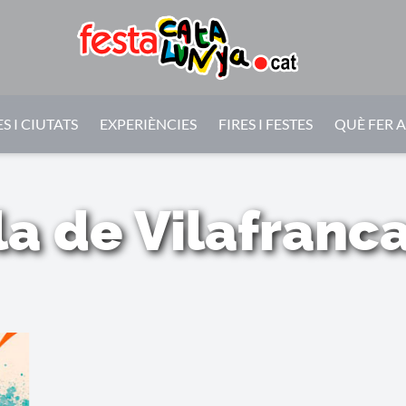
S I CIUTATS
EXPERIÈNCIES
FIRES I FESTES
QUÈ FER 
ila de Vilafranc