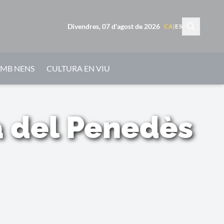
Divendres, 07 d'agost de 2026
CA
|
ES
AMB NENS
CULTURA EN VIU
a del Penedès