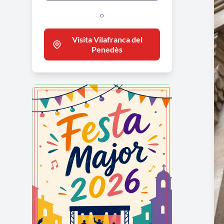
o
Visita Vilafranca del
Penedès