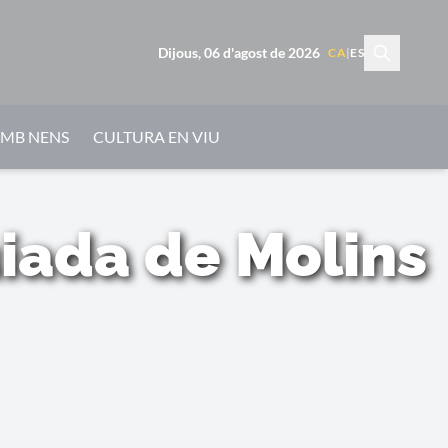
Dijous, 06 d'agost de 2026
CA
|
ES
AMB NENS
CULTURA EN VIU
uiada de Molins