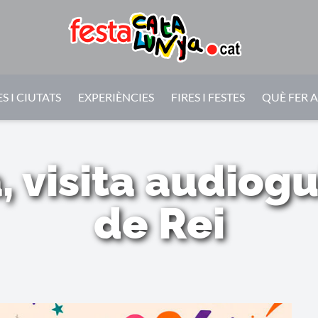
S I CIUTATS
EXPERIÈNCIES
FIRES I FESTES
QUÈ FER 
a, visita audiog
de Rei