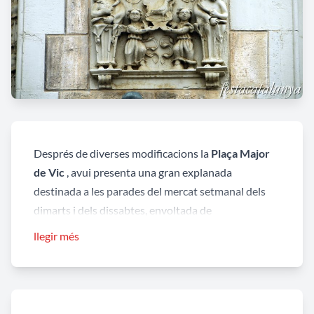
Després de diverses modificacions la
Plaça Major
de Vic
, avui presenta una gran explanada
destinada a les parades del mercat setmanal dels
dimarts i dels dissabtes, envoltada de
construccions que conserven aquella harmonia
llegir més
desordenada que constaten la importància
econòmica de la ciutat al llarg dels segles. Una
constant les uneix, les gran porxades inferiors de
diversos períodes i tipologies i la galeria de voltes