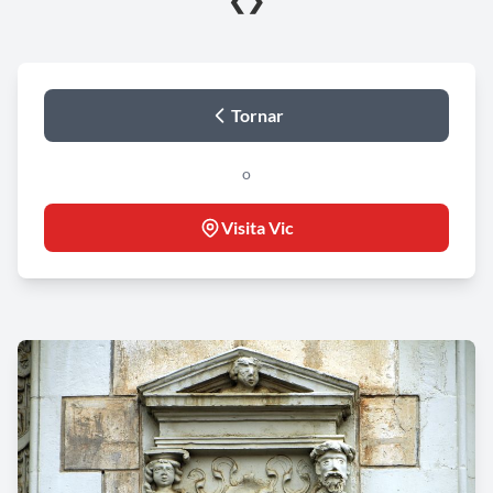
❮
❯
Tornar
o
Visita Vic