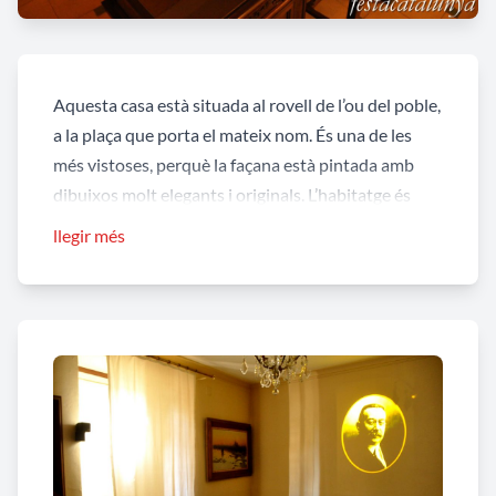
Aquesta casa està situada al rovell de l’ou del poble,
a la plaça que porta el mateix nom. És una de les
més vistoses, perquè la façana està pintada amb
dibuixos molt elegants i originals. L’habitatge és
antic, probablement es va aixecar al segle XVII.
llegir més
Però va ser al 1.800 quan els seus propietaris li van
donar la imatge actual. Aleshores hi vivia el
doctor
Padrós
i la casa es coneixia amb el nom d’aquesta
família. Més endavant això va canviar. En aquest
habitatge hi va néixer i morir
Enric Prat de la Riba
(1870-1917) eminent jurista i ideòleg del
catalanisme conservador i catòlic. La família va
donar la casa a la Generalitat perquè en fes
memòria del llegat del polític. Se li va atorgar la