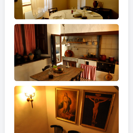
consideració de
monument històric-artístic
i des
de 1984 és un museu que depèn del Museu
d’Història de Catalunya.
Enric Prat de la Riba va escriure pàgines importants
de la historia de Catalunya. Va formar part de
diversos grups polítics, però va ser des de la Lliga
Regionalista on va exercir una intensa activitat
política. Va participar en la redacció de Les Bases de
Manresa, el 1892. I va ser un dels fundadors de La
Veu de Catalunya, el 1899. L’any 1907 va ser escollit
president de la Diputació de Barcelona, des d’on
impulsà el projecte de la Mancomunitat de
Catalunya. En va ser el primer president i va
endegar una àmplia obra de modernització i millora
del país. Eugeni d’Ors va qualificar Prat de la Riba