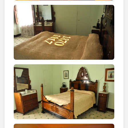
planta baixa consta d’un rebedor i passadís,
decorats amb rajoles molt vistoses. També hi ha el
menjador i la cuina, que conserva la cuina
econòmica i una antiga llar de foc. Al fons del
passadís hi ha una estança molt àmplia, que
s’utilitza com a sala d’actes i exposicions. Des d’aquí
s’accedeix al jardí, un racó molt agradable amb un
pou, un brollador de pedra i un llorer centenari.
A la planta noble trobem el dormitori on va néixer i
morir el polític, el despatx que tenia a
Barcelona, una sala amb un audiovisual sobre la
seva vida i una sala dedicada a Enric Prat de la Riba i
els seus col·laboradors, amb una galeria de retrats.