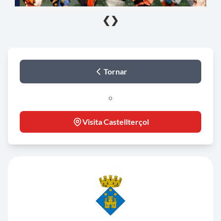
❮
❯
Tornar
o
Visita Castellterçol