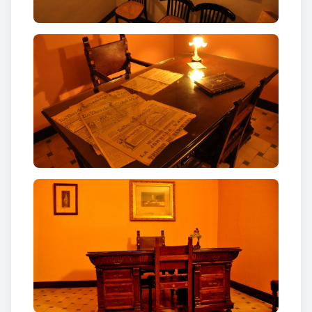
com el
“seny ordenador de Catalunya”.
Enric Prat de la Riba va passar la infantesa i part de
l’adolescència en aquesta casa. Després, un cop
casat, es va quedar a viure a Barcelona, a la Rambla
Catalunya. Però la família tornava sovint a
Castellterçol, a passar-hi tot l’estiu i les vacances de
Nadal. I aquí al poble va morir, l’agost del 1917.
Per ampliar informació podeu consultar el web de
la
Casa museu Prat de la Riba
.
La casa s’ha restaurat i ambientat per poder
explicar la biografia del polític. El recorregut es basa
en tres àmbits: els seus
orígens
d’ascendència
pagesa i la seva família, la feina que va fer com a
pensador i comunicador
, i la seva
obra de govern
.
La visita també serveix per conèixer com era una
casa rural benestant de principis del segle XX.
L’habitatge s’estructura en dues plantes i golfes. La