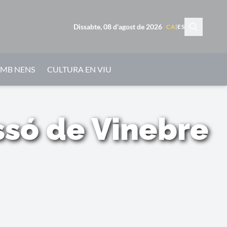
Dissabte, 08 d'agost de 2026
CA
|
ES
AMB NENS
CULTURA EN VIU
ssó de Vinebre