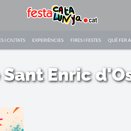
S I CIUTATS
EXPERIÈNCIES
FIRES I FESTES
QUÈ FER 
 Sant Enric d'O