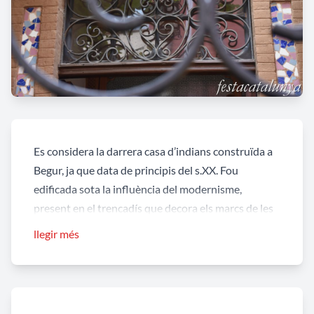
Es considera la darrera casa d’indians construïda a
Begur, ja que data de principis del s.XX. Fou
edificada sota la influència del modernisme,
present en el trencadís que decora els marcs de les
portes i finestres. Era propietat de Francesc Font,
llegir més
que l’any 1889 va emigrar a Ponce (Puerto Rico) per
motius militars, com a voluntari.
Text extret de: www.begur.cat