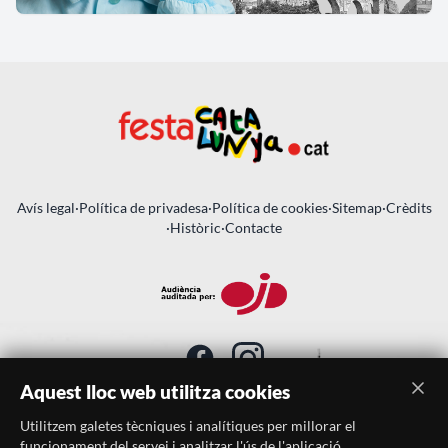
Avís legal
·
Política de privadesa
·
Política de cookies
·
Sitemap
·
Crèdits
·
Històric
·
Contacte
Aquest lloc web utilitza cookies
Utilitzem galetes tècniques i analítiques per millorar el
SUBSCRIU-TE AL BUTLLETÍ
funcionament del servei i analitzar l'ús de l'aplicació.