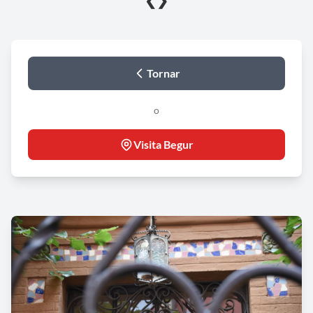
❮
❯
Tornar
o
Visita Begur