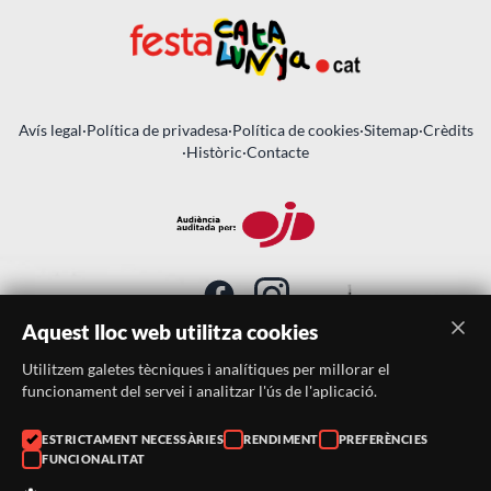
Avís legal
·
Política de privadesa
·
Política de cookies
·
Sitemap
·
Crèdits
·
Històric
·
Contacte
Aquest lloc web utilitza cookies
Utilitzem galetes tècniques i analítiques per millorar el
SUBSCRIU-TE AL BUTLLETÍ
funcionament del servei i analitzar l'ús de l'aplicació.
Telèfon:
938046359
ESTRICTAMENT NECESSÀRIES
RENDIMENT
PREFERÈNCIES
FUNCIONALITAT
Correu:
festacatalunya@festacatalunya.cat