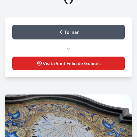
❮
❯
Tornar
o
Visita Sant Feliu de Guíxols