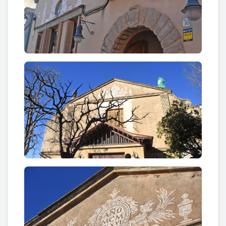
Barcelona el 1905. Es dedicà al dibuix esgrafiat i
escultura. Es formà a l’Acadèmia de les Arts de
Barcelona amb el mestre Antoni Gelabert i Alart.
Reconstruí els models escultòrics de la Casa dels
Canonges a Barcelona i com a esgrafiador destaca
la seva restauració dels esgrafiats de la casa del
gremi de Velers a la Via Laietana de Barcelona,
declarada monument nacional. Durant la Guerra
Civil treballà a Martorell on es tractà amb Francesc
Pujols. Va fer restaurar altres esgrafiats i rellotges
de sol arreu de Catalunya. Sobresurten com a obres
pròpies a Piera, la Casa Sastre; a Martorell, la casa
de la Vila; a Vilanova i la Geltrú, Can salvador; a
Barcelona interior de la Casa Cambó i a Valls, el
jutjat, entre d’altres. Els esgrafiats del Casal els va
fer l’any 1933, quan tenia uns 28 anys. Es va pagar
per aquesta obra 1.752 ptes, amb la solera del