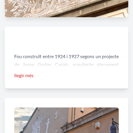
Fou construït entre 1924 i 1927 segons un projecte
de Josep Goday Casals, arquitecte plenament
integrat el el corrent Noucentista, per la Unió
llegir més
Regionalista Hostalenca. És un edifici de planta
baixa amb diverses dependències destinades a l’ús
social: cafè, saló-teatre,...
A la façana cal mencionar els magnífics esgrafiats
obra de Ferdinandus Serra i Sala, el millor
esgrafiador català del nostre segle. Va néixer a