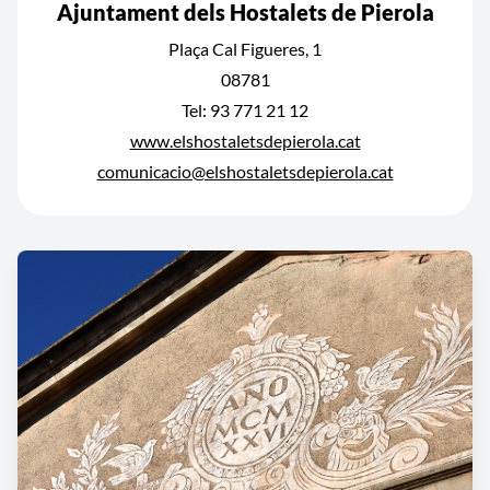
Ajuntament dels Hostalets de Pierola
Plaça Cal Figueres, 1
08781
Tel: 93 771 21 12
www.elshostaletsdepierola.cat
comunicacio@elshostaletsdepierola.cat