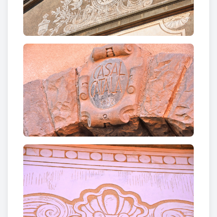
teatre inclosa (com apunt de referència cal tenir
present que per aquelles dates el jornal de llaurar-
home i matxo es pagava a 17 ptes). El seu estil
participa indiscutiblement del noucentisme i es
basa en la tradició catalana de l’esgrafiat set-
centista.
Curiositats
A la mateixa pàgina web del Casal se’ns informa que
10 de Maig de l’any 1918 un grup de veïns dels
Hostalets va fundar la "Unió Regionalista
Hostaletense", societat político-cultural que tenia
entre altres, l’objectiu de lluitar per aconseguir la
implantació de l’Autonomia a Catalunya.
Es disposava d’un petit local (Cal Batista, c/