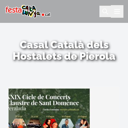
Casal Català dels
Hostalets de Pierola