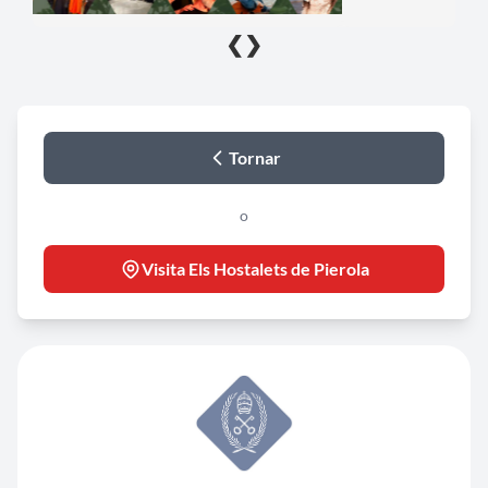
❮
❯
Tornar
o
Visita Els Hostalets de Pierola