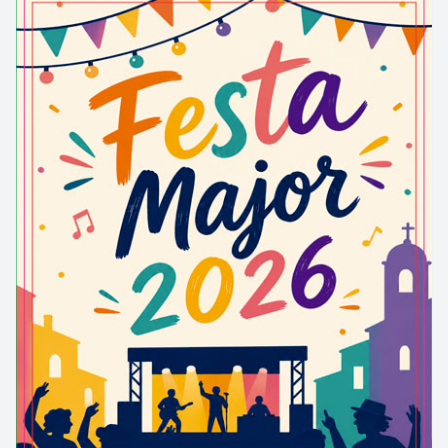
participà treballant en les obres que començaren el
Setembre de 1925 i acabaren per la Festa Major de
l’any següent.
En aquell moment, l’arrelament de la societat al
poble sembla ser que era força important, ja que
sabem que comptava amb 153 socis familiars, és a
dir, aproximadament la meitat de les famílies dels
Hostalets.
Acabada la Guerra Civil, l’any 1939, el Casal hagué
d´adoptar diferents noms: "Centro Recreativo de la
Falange Española de las Jons" (1939), "Casino
Nacional" (1940), "Centro Cultural Recreativo"
(1958), abans de retornar al seu nom original l’any
1988.