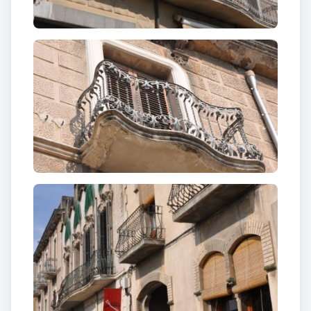
Edifici caracteritzat per
l’encoixinat
dels carreus de
la
façana principal
, presidida per una llarga
balconada al primer pis. Tant aquesta com els tres
terrats de la segona planta són especialment
remarcables per les treballades
baranes de forja
,
amb sinuoses formes ondulants, rebuscats
tirabuixons, i motius florals ornamentals.
Cal Frares
D’aquesta casa entre mitgeres simplement en
podem esmentar la
finestra geminada
de la planta
baixa, suportada per dos arcs escarcers, i els
dos
terrats
del primer pis amb la ja característica
barana de ferro forjat. El
ràfec
, decorat amb rajoles
de ceràmica verda i groga, està suspès sobre unes
escalonades mènsules també dignes de destacar.