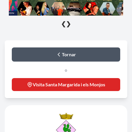
❮
❯
Tornar
o
Visita Santa Margarida i els Monjos