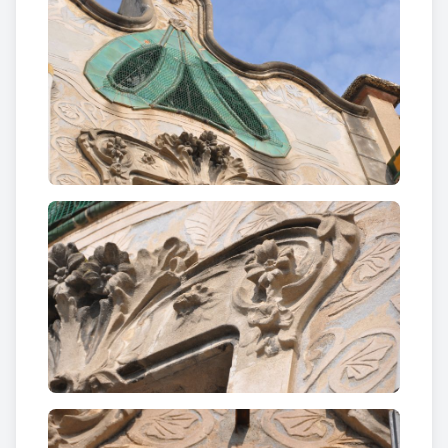
els motllurats en relleu dels guardapols de totes les
portes.
Casa Bolet
Construcció eminentment
simètrica
, amb una
tribuna descoberta al centre, tot presidint els
quatre finestrals que la flanquegen: dos
d’arquitravats al segon pis i dos amb arc apuntat a
la primera planta. Aquest
caire
medievalitzant
també es veu reflexat en les
portes dels dos terrats del primer pis situats a
costat i costat de la façana, que compten amb una
barana ondulada resseguint el sortint de mitja
lluna. En canvi, els terrats amb sortint rectangular,
compten amb la barana més adaptada a aquesta
forma, i l’obertura suportada per una arquitrau.