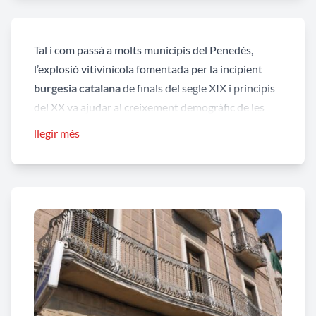
Tal i com passà a molts municipis del Penedès,
l’explosió vitivinícola fomentada per la incipient
burgesia catalana
de finals del segle XIX i principis
del XX va ajudar al creixement demogràfic de les
viles d’aquesta comarca. En primer lloc va explotar
llegir més
un sector econòmic que va quedar mancat després
de la
crisi de la fil·loxera
, i en segon lloc, en la seva
estada en aquests pobles de la comarca van erigir
bonics i moderns edificis que han deixat un llegat
de curiosos detalls a avinguda, carrer, o recòndit
racó. Aquesta avinguda de Santa Margarida i els
Monjos n’és un clar exemple:
Cal Carbonell