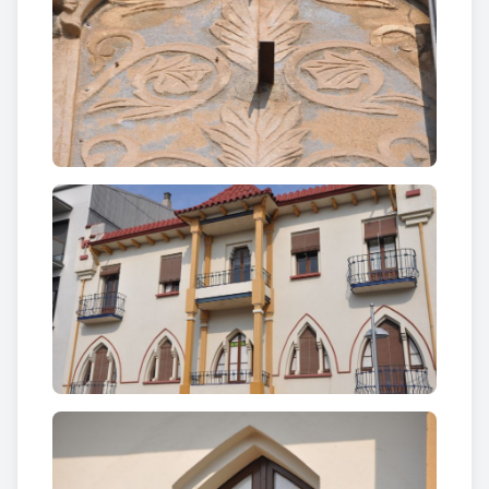
Casa Casalé
Finalment, ens cal destacar aquesta casa amb
jardí
contigu
que difereix de la resta dels edificis de
l’avinguda Catalunya. D’aquí n’hem d’esmentar les
obertures inferiors suspeses sobre arcs de mig
punt, el de la finestra ajudat per dues columnes
simulant una finestra geminada i dues falses
mènsules còniques, i les obertures superiors,
suportades per uns arcs escalonats que condueixen
a dos petits terrats amb barana de ferro forjat.
També hem de fer referència a les
rajoles de
ceràmica blavosa
que s’escalonen sobre les portes
del primer pis, i que dirigeixen la mirada de
l’observador al capcer que corona la façana, que
recorda als frontons barrocs.