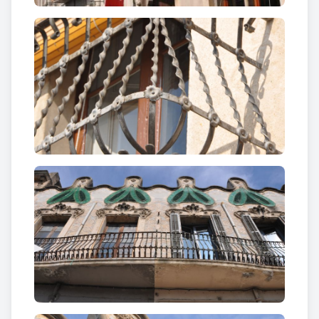
Cal Gimeno
Just al costat de cal Frares hi trobem cal Gimeno,
un dels altres edificis modernistes de Santa
Margarida i els Monjos, de la que en primera
instància en destaquen les
obertures de les golfes
,
ornamentades amb ceràmica verdosa a l’exterior.
Sobre aquesta mena de finestres a mode de llaçet
amb tres espais per deixar entrar la llum, hi trobem
uns sinuosos
monticles
que fan d’aquest
coronament un element arquitectònic singular i
modern, amb plena comunió amb la natura, com
l’estil al que pertany pretenia aconseguir
.
D’altra banda, també hem de fer referència al
forjat
de la barana
a la balaustrada del primer pis, així
com a
l’esgrafiat
que s’estén al llarg de tota la
façana, decorat amb els mateixos motius florals que