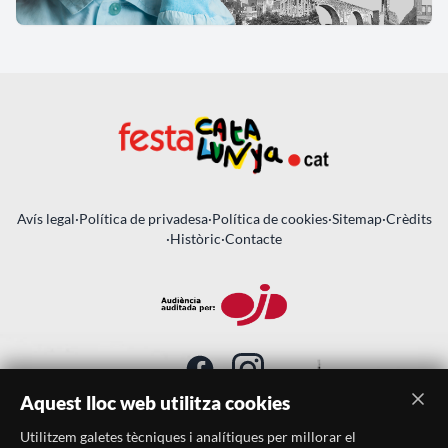
Avís legal
·
Política de privadesa
·
Política de cookies
·
Sitemap
·
Crèdits
·
Històric
·
Contacte
Aquest lloc web utilitza cookies
Utilitzem galetes tècniques i analítiques per millorar el
SUBSCRIU-TE AL BUTLLETÍ