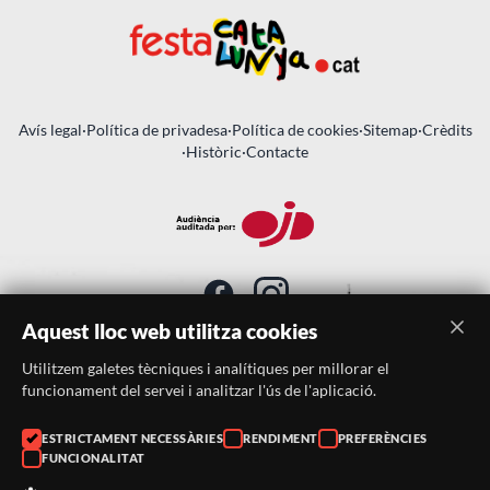
Avís legal
·
Política de privadesa
·
Política de cookies
·
Sitemap
·
Crèdits
·
Històric
·
Contacte
Aquest lloc web utilitza cookies
Utilitzem galetes tècniques i analítiques per millorar el
SUBSCRIU-TE AL BUTLLETÍ
funcionament del servei i analitzar l'ús de l'aplicació.
Telèfon:
938046359
ESTRICTAMENT NECESSÀRIES
RENDIMENT
PREFERÈNCIES
FUNCIONALITAT
Correu:
festacatalunya@festacatalunya.cat