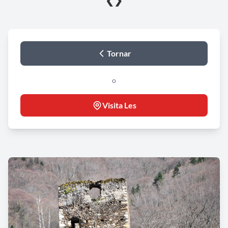
❮
❯
Tornar
o
Visita Les